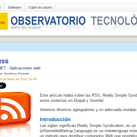
t
Software
Cajón de sastre
RSS
NET
-
Aplicaciones web
por Verónica Vicente
24 de Mayo de 2012 12:50
Este artículo habla sobre las RSS, Really Simple Syn
estos sistemas en Drupal y Joomla!
Veremos diversos agregadores y su adecuada instalac
Introducción
Las siglas significan Really Simple Syndication, es 
(eXtensibleMarkup Language) es un metalenguaje extens
un método para distribuir contenidos Web que posibilit