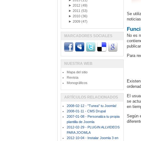
►
2013
(11)
►
2012
(49)
►
2011
(53)
Se util
►
2010
(36)
noticia
►
2009
(47)
Func
No es n
MARCADORES SOCIALES
contien
publica
Para re
NUESTRA WEB
Mapa del sitio
Revista
Existen
Monográficos
ordenad
El usua
ARTÍCULOS RELACIONADOS
se actu
2008-02-12 - "Tunea" tu Joomla!
en tiem
2008-01-11 - CMS Drupal
Según e
2007-01-08 - Personaliza tu propia
diferent
plantilla de Joomla
2012-02-29 - PLUGIN ALLVIDEOS
PARA JOOMLA
2012-10-04 - Instalar Joomla 3 en