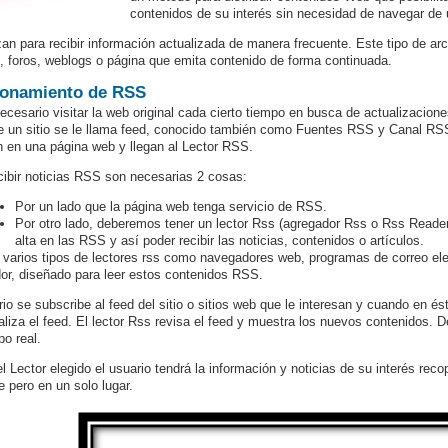
contenidos de su interés sin necesidad de navegar de 
izan para recibir información actualizada de manera frecuente. Este tipo de arc
s, foros, weblogs o página que emita contenido de forma continuada.
ionamiento de RSS
ecesario visitar la web original cada cierto tiempo en busca de actualizaci
e un sitio se le llama feed, conocido también como Fuentes RSS y Canal RSS
n en una página web y llegan al Lector RSS.
cibir noticias RSS son necesarias 2 cosas:
Por un lado que la página web tenga servicio de RSS.
Por otro lado, deberemos tener un lector Rss (agregador Rss o Rss Reade
alta en las RSS y así poder recibir las noticias, contenidos o artículos.
 varios tipos de lectores rss como navegadores web, programas de correo elec
or, diseñado para leer estos contenidos RSS.
rio se subscribe al feed del sitio o sitios web que le interesan y cuando en é
aliza el feed. El lector Rss revisa el feed y muestra los nuevos contenidos. D
po real.
l Lector elegido el usuario tendrá la información y noticias de su interés re
e pero en un solo lugar.