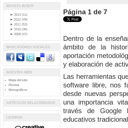
REVISTA INTEFP
Página 1 de 7
►
2013
(11)
►
2012
(49)
►
2011
(53)
►
2010
(36)
►
2009
(47)
Dentro de la enseñan
ámbito de la histo
MARCADORES SOCIALES
aportación metodológ
y elaboración de act
NUESTRA WEB
Las herramientas que 
Mapa del sitio
software libre, nos 
Revista
Monográficos
desde nuevas persp
una importancia vit
ARTÍCULOS RELACIONADOS
través de Google E
LICENCIA
educativos tradiciona