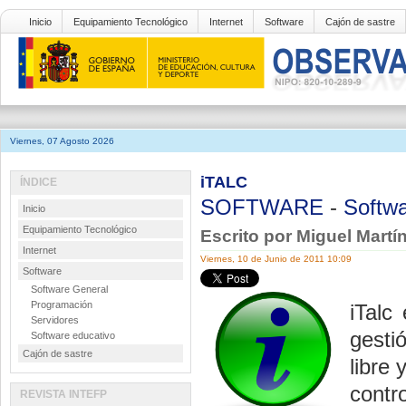
Inicio
Equipamiento Tecnológico
Internet
Software
Cajón de sastre
Viernes, 07 Agosto 2026
iTALC
ÍNDICE
SOFTWARE
-
Softwa
Inicio
Equipamiento Tecnológico
Escrito por Miguel Mart
Internet
Viernes, 10 de Junio de 2011 10:09
Software
Software General
Programación
iTalc
Servidores
gesti
Software educativo
Cajón de sastre
libre 
contr
REVISTA INTEFP