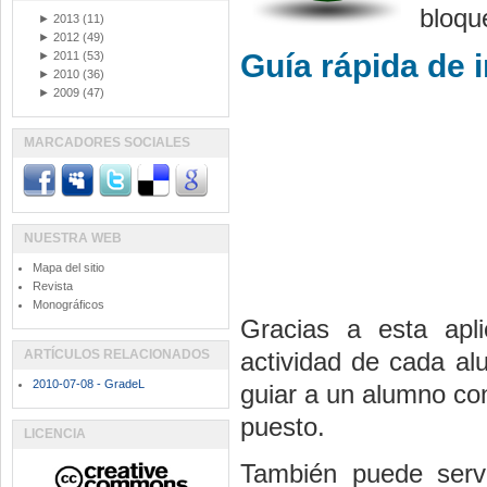
bloque
►
2013
(11)
►
2012
(49)
Guía rápida de 
►
2011
(53)
►
2010
(36)
►
2009
(47)
MARCADORES SOCIALES
NUESTRA WEB
Mapa del sitio
Revista
Monográficos
Gracias a esta apl
ARTÍCULOS RELACIONADOS
actividad de cada al
2010-07-08 - GradeL
guiar a un alumno co
puesto.
LICENCIA
También puede servi