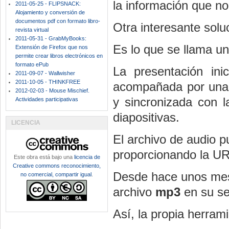
la información que no
2011-05-25 - FLIPSNACK:
Alojamiento y conversión de
documentos pdf con formato libro-
Otra interesante solu
revista virtual
2011-05-31 - GrabMyBooks:
Es lo que se llama u
Extensión de Firefox que nos
permite crear libros electrónicos en
formato ePub
La presentación in
2011-09-07 - Wallwisher
2011-10-05 - THINKFREE
acompañada por una g
2012-02-03 - Mouse Mischief.
y sincronizada con l
Actividades participativas
diapositivas.
LICENCIA
El archivo de audio p
proporcionando la U
Este obra está bajo una
licencia de
Creative commons reconocimiento,
Desde hace unos mes
no comercial, compartir igual
.
archivo
mp3
en su se
Así, la propia herram