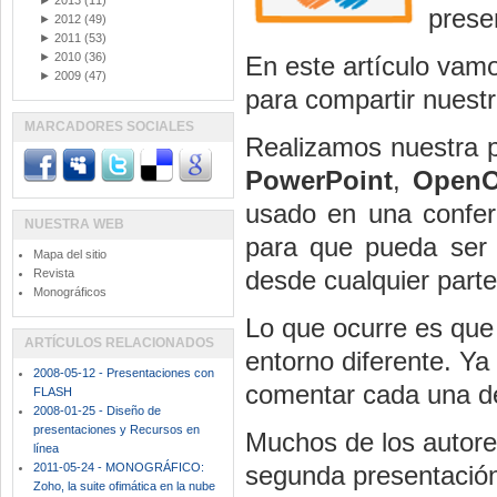
►
2013
(11)
prese
►
2012
(49)
►
2011
(53)
►
2010
(36)
En este artículo vam
►
2009
(47)
para compartir nuest
MARCADORES SOCIALES
Realizamos nuestra 
PowerPoint
,
OpenO
usado en una confere
NUESTRA WEB
para que pueda ser v
Mapa del sitio
desde cualquier part
Revista
Monográficos
Lo que ocurre es que 
ARTÍCULOS RELACIONADOS
entorno diferente. Ya
2008-05-12 - Presentaciones con
comentar cada una de 
FLASH
2008-01-25 - Diseño de
presentaciones y Recursos en
Muchos de los autore
línea
2011-05-24 - MONOGRÁFICO:
segunda presentació
Zoho, la suite ofimática en la nube