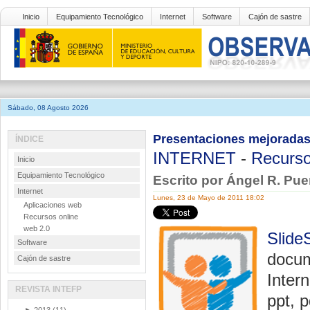
Inicio
Equipamiento Tecnológico
Internet
Software
Cajón de sastre
Sábado, 08 Agosto 2026
Presentaciones mejoradas
ÍNDICE
INTERNET
-
Recurso
Inicio
Equipamiento Tecnológico
Escrito por Ángel R. Pu
Internet
Lunes, 23 de Mayo de 2011 18:02
Aplicaciones web
Recursos online
web 2.0
Slide
Software
docum
Cajón de sastre
Inter
REVISTA INTEFP
ppt, p