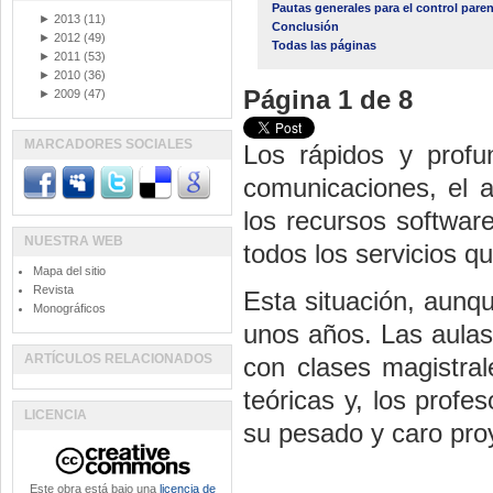
Pautas generales para el control paren
►
2013
(11)
Conclusión
►
2012
(49)
Todas las páginas
►
2011
(53)
►
2010
(36)
Página 1 de 8
►
2009
(47)
MARCADORES SOCIALES
Los rápidos y profu
comunicaciones, el a
los recursos softwar
NUESTRA WEB
todos los servicios q
Mapa del sitio
Revista
Esta situación, aunqu
Monográficos
unos años. Las aulas 
ARTÍCULOS RELACIONADOS
con clases magistral
teóricas y, los prof
LICENCIA
su pesado y caro pro
Este obra está bajo una
licencia de