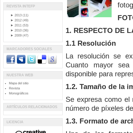
fotog
REVISTA INTEFP
►
2013
(11)
FOT
►
2012
(49)
►
2011
(53)
1. RESPECTO DE L
►
2010
(36)
►
2009
(47)
1.1 Resolución
MARCADORES SOCIALES
La resolución se ex
Cuanto mayor sea 
disponible para repre
NUESTRA WEB
Mapa del sitio
1.2. Tamaño de la 
Revista
Monográficos
Se expresa como el 
número de píxeles de 
ARTÍCULOS RELACIONADOS
1.3. Formato de arc
LICENCIA