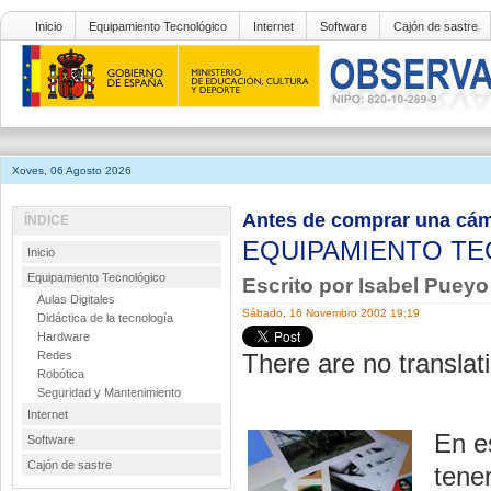
Inicio
Equipamiento Tecnológico
Internet
Software
Cajón de sastre
Xoves, 06 Agosto 2026
Antes de comprar una cáma
ÍNDICE
EQUIPAMIENTO T
Inicio
Equipamiento Tecnológico
Escrito por Isabel Puey
Aulas Digitales
Sábado, 16 Novembro 2002 19:19
Didáctica de la tecnología
Hardware
Redes
There are no translati
Robótica
Seguridad y Mantenimiento
Internet
En e
Software
Cajón de sastre
tene