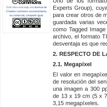
Uno de los formato
Experts Group), cuya
Este obra está bajo una
licencia de
Creative commons reconocimiento,
para crear otros de 
no comercial, compartir igual
.
guardada varias veces
como Tagged Image F
archivo, el formato T
desventaja es que re
2. RESPECTO DE L
2.1. Megapíxel
El valor en megapíxe
de resolución del sen
una imagen a 300 ppp
de 13 x 19 cm (5 x 7
3,15 megapíxeles.