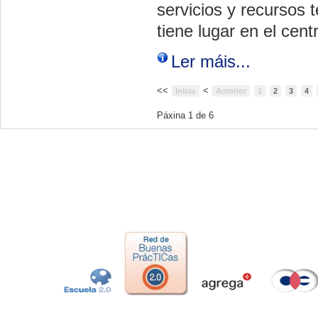
servicios y recursos 
tiene lugar en el cen
Ler máis...
<<
<
Inicio
Anterior
1
2
3
4
Páxina 1 de 6