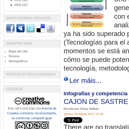
►
2010
(36)
►
2009
(47)
gene
con 
MARCADORES SOCIALES
anali
ya ha sido superado 
(Tecnologías para el 
NUESTRA WEB
momentos se está an
Mapa del sitio
Revista
cómo se puede poten
Monográficos
tecnología, metodolog
ARTÍCULOS RELACIONADOS
Ler máis...
LICENCIA
Infografías y competencia 
CAJON DE SASTR
Este obra está bajo una
licencia de
Escrito por César Vallejo
Creative commons reconocimiento,
Venres, 08 Marzo 2013 12:48
no comercial, compartir igual
.
There are no translati