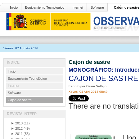
Inicio
Equipamiento Tecnológico
Internet
Software
Cajón de sastr
Venres, 07 Agosto 2026
Cajon de sastre
ÍNDICE
MONOGRÁFICO: Introducció
Inicio
CAJON DE SASTR
Equipamiento Tecnológico
Internet
Escrito por Cesar Vallejo
Xoves, 04 Abril 2013 08:49
Software
Cajón de sastre
There are no translati
REVISTA INTEFP
►
2013
(11)
►
2012
(49)
►
2011
(53)
Uno 