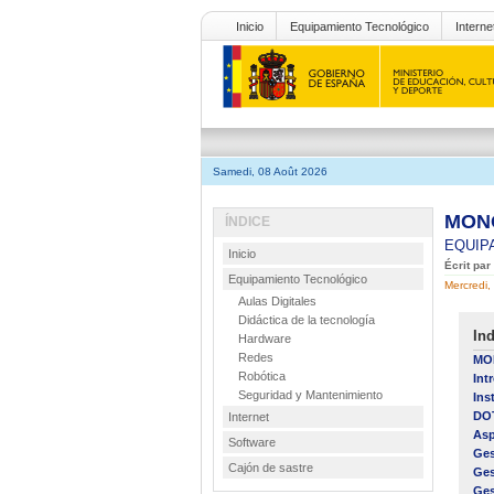
Inicio
Equipamiento Tecnológico
Interne
Samedi, 08 Août 2026
MONO
ÍNDICE
EQUIP
Inicio
Écrit par
Equipamiento Tecnológico
Mercredi,
Aulas Digitales
Didáctica de la tecnología
Ind
Hardware
Redes
MON
Robótica
Int
Seguridad y Mantenimiento
Ins
DOT
Internet
Asp
Software
Ges
Cajón de sastre
Ges
Ges