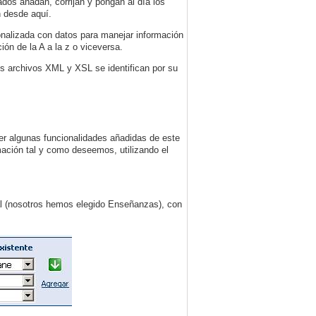
ados añadan, corrijan y pongan al día los
n desde aquí.
sonalizada con datos para manejar información
ión de la A a la z o viceversa.
s archivos XML y XSL se identifican por su
r algunas funcionalidades añadidas de este
rmación tal y como deseemos, utilizando el
l (nosotros hemos elegido Enseñanzas), con