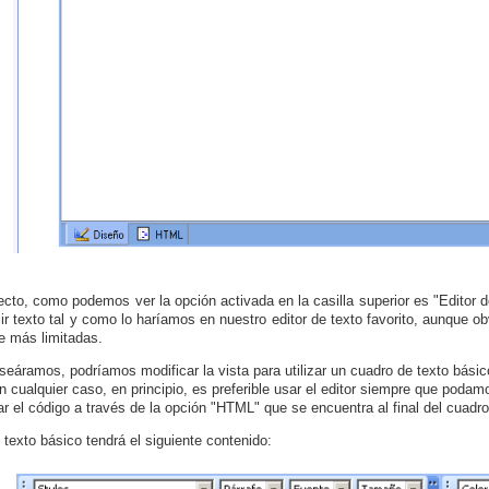
ecto, como podemos ver la opción activada en la casilla superior es "Editor d
cir texto tal y como lo haríamos en nuestro editor de texto favorito, aunque 
e más limitadas.
eseáramos, podríamos modificar la vista para utilizar un cuadro de texto básic
En cualquier caso, en principio, es preferible usar el editor siempre que po
ar el código a través de la opción "HTML" que se encuentra al final del cuadro 
 texto básico tendrá el siguiente contenido: