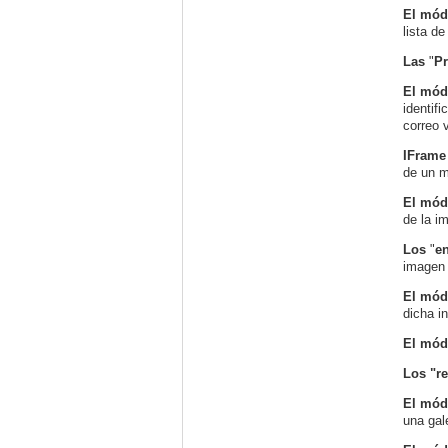
El mód
lista d
Las
"
Pr
El mód
identif
correo 
IFram
de un m
El mód
de la i
Los
"
e
imagen 
El mód
dicha i
El mód
Los "r
El mód
una gal