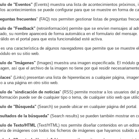
ulo de "Eventos"
(Events) muestra una lista de acontecimientos próximos, i
e los acontecimientos se puede configurar para que se muestre en forma de ca
eguntas frecuentes
" (FAQ) nos permiten gestionar listas de preguntas frecu
ulo de "Feedback"
(retroinformación) permite que se envíen mensajes al adm
icado, su nombre aparecerá de forma automática en el formulario del mensaje.
válido en el portal para que esta funcionalidad esté activa.
e
es una característica de algunos navegadores que permite que se muestre el
ódulo en su sitio web.
ulo de "Imágenes"
(Images) muestra una imagen especificada. El módulo gu
magen, así que el archivo de la imagen no tiene por qué residir necesariamente
nlaces
"
(Links) presentan una lista de hiperenlaces a cualquier página, imagen
o a una página en otro sitio web.
ulo de
"
sindicación de noticias
" (RSS) permite mostrar a los usuarios del p
nformación puede ser de cualquier tipo o tema, de cualquier sitio web que utili
ulo de "Búsqueda"
(Search) se puede ubicar en cualquier página del portal.
esultados de la búsqueda"
(Search results) se pueden también mostrar en cua
ulo de Texto/HTML
(Text/HTML) nos permite diseñar contenidos en un editor
ería de imágenes con todos los ficheros de imágenes que hayamos subido a 