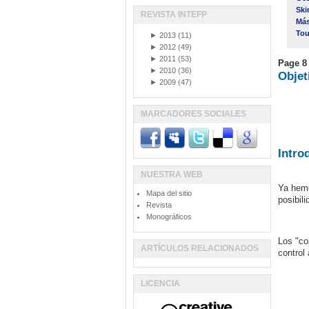
Ski
REVISTA INTEFP
Más
Tou
►
2013
(11)
►
2012
(49)
►
2011
(53)
Page 8
►
2010
(36)
Objet
►
2009
(47)
MARCADORES SOCIALES
Intro
NUESTRA WEB
Ya hemo
Mapa del sitio
posibil
Revista
Monográficos
Los "co
ARTÍCULOS RELACIONADOS
control
LICENCIA