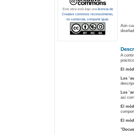
Este obra está bajo una
licencia de
Creative commons reconocimiento,
no comercial, compartir igual
.
Aún cua
diseñad
Descr
A conti
práctic
El mód
Los
"
a
descrip
Los
"
an
así com
El mód
compone
El mód
"Docum