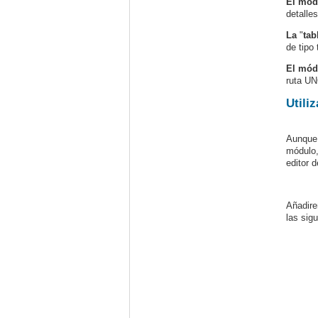
El mód
detalle
La
"
tab
de tipo
El mód
ruta UN
Utili
Aunque 
módulo,
editor 
Añadire
las sigu