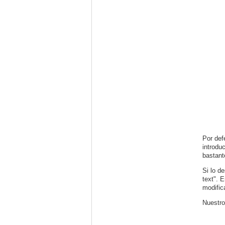
Por def
introdu
bastant
Si lo d
text". 
modific
Nuestro