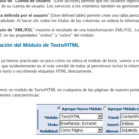
ulo de "Cuenta de Usuario"
(User account) permite que los usuarios registr
s de su cuenta de usuario. Los servicios a los miembros también se gestiona
la definida por el usuario
"
(User-defined table) permite crear una tabla per
 tabulado. Al hacer clic sobre los títulos de las columnas se ordena la informac
ulo de
"
XML/XSL
"
muestra el resultado de una transformación XML/XSL. Lo
C en las propiedades "xmlsrc" y "sxlsrc" del módulo.
zación del Módulo de Texto/HTML
ya hemos practicado un poco cómo se utiliza el módulo de texto, vamos a ve
 que evidentemente es el más versátil de todos al permitirnos incluir la info
de texto o escribiendo etiquetas HTML directamente.
mos un módulo de Texto/HTML en cualquiera de las páginas de nuestro porta
ientes características: