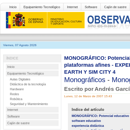
Inicio
Equipamiento Tecnológico
Internet
Software
Cajón de sastre
Viernes, 07 Agosto 2026
MONOGRÁFICO: Potencial e
ÍNDICE
plataformas afines - E
Inicio
EARTH Y SIM CITY 4
Equipamiento Tecnológico
Monográficos
-
Monog
Aulas Digitales
Didáctica de la tecnología
Escrito por Andrés Gar
Hardware
Redes
Lunes, 12 de Marzo de 2007 15:43
Robótica
Seguridad y Mantenimiento
Indice del artículo
Internet
MONOGRÁFICO: Potencial educativo de
Software
software educativo
Cajón de sastre
experiencia didáctica