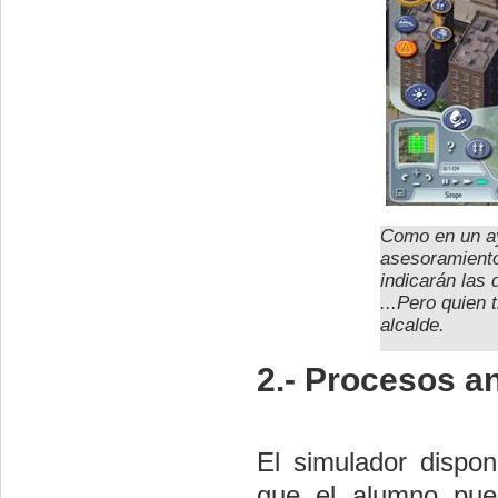
Como en un ay
asesoramiento
indicarán las
...Pero quien 
alcalde.
2.- Procesos an
El simulador dispo
que el alumno pue