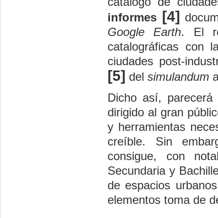
catálogo de ciudade
[4]
informes
docume
Google Earth
. El r
catalográficas con l
ciudades post-indus
[5]
del
simulandum
a
Dicho así, parecerá
dirigido al gran públ
y herramientas neces
creíble. Sin emba
consigue, con nota
Secundaria y Bachille
de espacios urbanos
elementos toma de dec