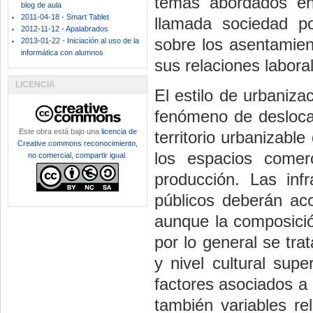
temas abordados en 
blog de aula
2011-04-18 - Smart Tablet
llamada sociedad po
2012-11-12 - Apalabrados
sobre los asentamient
2013-01-22 - Iniciación al uso de la
informática con alumnos
sus relaciones labora
LICENCIA
El estilo de urbaniza
fenómeno de deslocal
Este obra está bajo una
licencia de
territorio urbanizabl
Creative commons reconocimiento,
los espacios comer
no comercial, compartir igual
.
producción. Las inf
públicos deberán aco
aunque la composición
por lo general se tra
y nivel cultural supe
factores asociados a 
también variables r