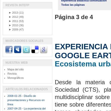
experiencia didáctica continuación
Todas las páginas
REVISTA INTEFP
►
2013
(11)
Página 3 de 4
►
2012
(49)
►
2011
(53)
►
2010
(36)
►
2009
(47)
MARCADORES SOCIALES
EXPERIENCIA
GOOGLE EARTH
Ecosistema urba
NUESTRA WEB
Mapa del sitio
Revista
Monográficos
Desde la materia o
Sociedad (CTS), pla
ARTÍCULOS RELACIONADOS
multidisciplinar sobre
2008-01-25 - Diseño de
presentaciones y Recursos en
tiene sobre diferente
línea
2007-04-25 - La experiencia del