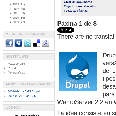
Crear un documento
►
2013
(11)
Organizar nuestro sitio
►
2012
(49)
Todas as páxinas
►
2011
(53)
►
2010
(36)
Páxina 1 de 8
►
2009
(47)
MARCADORES SOCIALES
There are no translati
Drup
NUESTRA WEB
vers
Mapa del sitio
Revista
del c
Monográficos
tipo
ARTÍCULOS RELACIONADOS
desa
2008-01-11 - CMS Drupal
para 
2012-05-24 - Las RSS
WampServer 2.2 en W
LICENCIA
La idea consiste en s