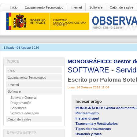
Inicio
Equipamiento Tecnológico
Internet
Software
Cajón de sastre
Sábado, 08 Agosto 2026
MONOGRÁFICO: Gestor do
ÍNDICE
SOFTWARE
-
Servid
Inicio
Equipamiento Tecnológico
Escrito por Paloma Sote
Internet
Luns, 14 Xaneiro 2013 11:04
Software
Software General
Indexar artigo
Programación
Servidores
MONOGRÁFICO: Gestor documental c
Software educativo
Planteamiento
Instalar drupal
Cajón de sastre
Taxonomía y Vocabularios
Tipos de documentos
REVISTA INTEFP
Usuarios y roles