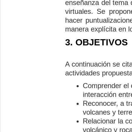
enseñanza del tema q
virtuales. Se propo
hacer puntualizacion
manera explícita en l
3. OBJETIVOS
A continuación se cit
actividades propuest
Comprender el c
interacción entr
Reconocer, a tra
volcanes y terr
Relacionar la c
volcánico y roca