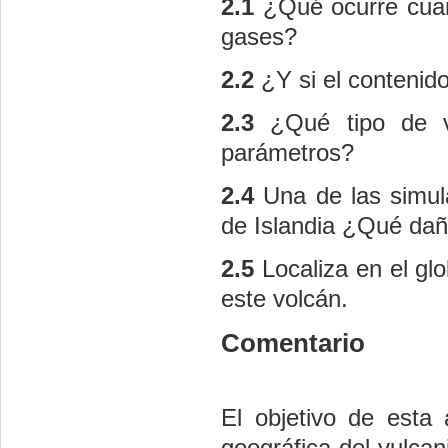
2.1
¿Qué ocurre cua
gases?
2.2
¿Y si el contenid
2.3
¿Qué tipo de v
parámetros?
2.4
Una de las simula
de Islandia ¿Qué dañ
2.5
Localiza en el glo
este volcán.
Comentario
El objetivo de esta
geográfica del vulcan