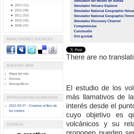
Simulador del Museo de Alaska
►
2013
(11)
Simulador Volcano Explorer
►
2012
(49)
Simulador National Geographic:Volca
►
2011
(53)
Simulador National Geographic:Terr
►
2010
(36)
Simulador Discovery Channel
►
2009
(47)
Competencias
Conclusión
Orri guztiak
MARCADORES SOCIALES
There are no translati
NUESTRA WEB
Mapa del sitio
Revista
Monográficos
El estudio de los v
más llamativos de la
ARTÍCULOS RELACIONADOS
interés desde el punt
2012-03-27 - Creamos el libro de
los comics
cuyo objetivo es 
volcánicos y su re
LICENCIA
proponen pueden ser