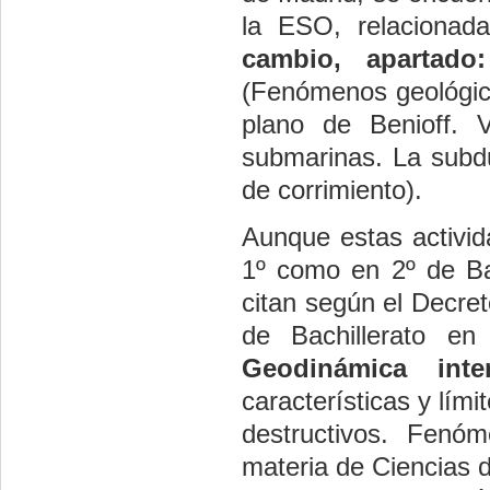
la ESO, relaciona
cambio, apartado
(Fenómenos geológico
plano de Benioff. V
submarinas. La subdu
de corrimiento).
Aunque estas activid
1º como en 2º de Bac
citan según el Decre
de Bachillerato e
Geodinámica int
características y lím
destructivos. Fenóm
materia de Ciencias 