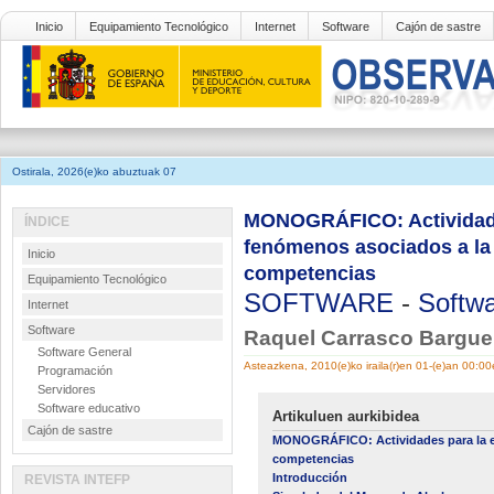
Inicio
Equipamiento Tecnológico
Internet
Software
Cajón de sastre
Ostirala, 2026(e)ko abuztuak 07
MONOGRÁFICO: Actividades
ÍNDICE
fenómenos asociados a la 
Inicio
competencias
Equipamiento Tecnológico
SOFTWARE
-
Softwa
Internet
Software
Raquel Carrasco Bargue
Software General
Asteazkena, 2010(e)ko iraila(r)en 01-(e)an 00:0
Programación
Servidores
Software educativo
Artikuluen aurkibidea
Cajón de sastre
MONOGRÁFICO: Actividades para la ens
competencias
Introducción
REVISTA INTEFP