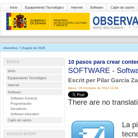
Inicio
Equipamiento Tecnológico
Internet
Software
Cajón de sastre
divendres, 7 d'agost de 2026
10 pasos para crear conte
ÍNDICE
SOFTWARE
-
Softwa
Inicio
Equipamiento Tecnológico
Escrit per Pilar García Z
Internet
dijous, 18 d'octubre de 2012 12:48
Software
Software General
There are no translati
Programación
Servidores
Software educativo
Cajón de sastre
La pi
tecn
REVISTA INTEFP