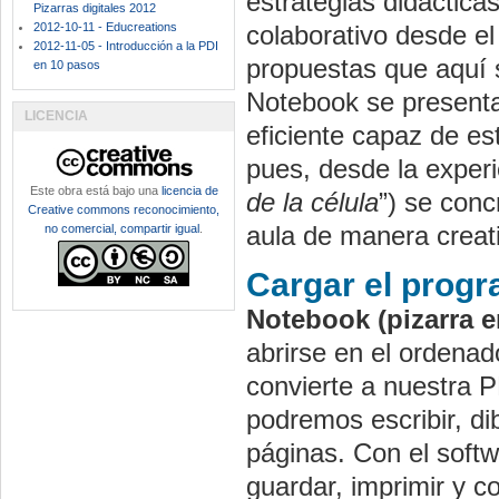
estrategias didáctica
Pizarras digitales 2012
2012-10-11 - Educreations
colaborativo desde el
2012-11-05 - Introducción a la PDI
propuestas que aquí 
en 10 pasos
Notebook se presenta
LICENCIA
eficiente capaz de est
pues, desde la experi
Este obra está bajo una
licencia de
de la célula
”) se conc
Creative commons reconocimiento,
aula de manera creat
no comercial, compartir igual
.
Cargar el prog
Notebook (pizarra e
abrirse en el ordenad
convierte a nuestra P
podremos escribir, di
páginas. Con el soft
guardar, imprimir y c