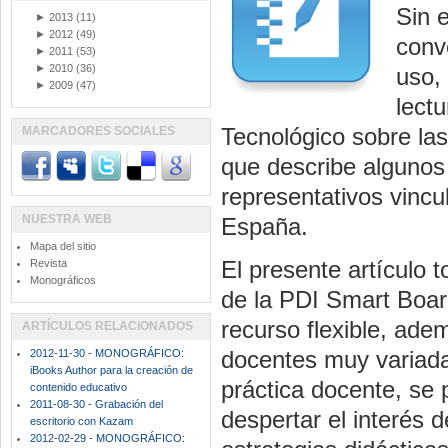
Sin 
►
2013
(11)
►
2012
(49)
conv
►
2011
(53)
►
2010
(36)
uso,
►
2009
(47)
lect
Tecnológico sobre las 
MARCADORES SOCIALES
que describe algunos
representativos vincu
NUESTRA WEB
España.
Mapa del sitio
El presente artículo
Revista
Monográficos
de la PDI Smart Boar
recurso flexible, ade
ARTÍCULOS RELACIONADOS
docentes muy variadas
2012-11-30 - MONOGRÁFICO:
iBooks Author para la creación de
práctica docente, se 
contenido educativo
2011-08-30 - Grabación del
despertar el interés
escritorio con Kazam
2012-02-29 - MONOGRÁFICO: