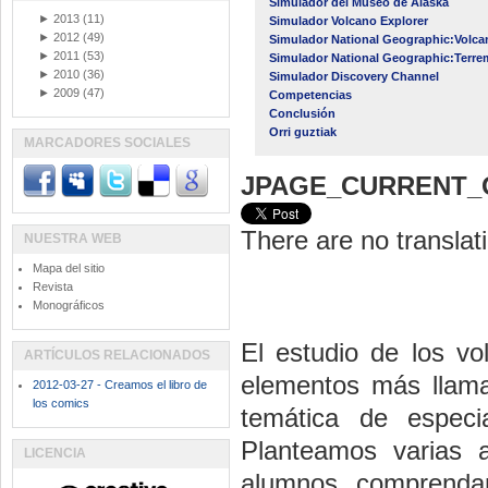
Simulador del Museo de Alaska
►
2013
(11)
Simulador Volcano Explorer
►
2012
(49)
Simulador National Geographic:Volca
►
2011
(53)
Simulador National Geographic:Terr
►
2010
(36)
Simulador Discovery Channel
►
2009
(47)
Competencias
Conclusión
Orri guztiak
MARCADORES SOCIALES
JPAGE_CURRENT_
There are no translati
NUESTRA WEB
Mapa del sitio
Revista
Monográficos
El estudio de los v
ARTÍCULOS RELACIONADOS
elementos más llama
2012-03-27 - Creamos el libro de
los comics
temática de especi
Planteamos varias a
LICENCIA
alumnos comprenda