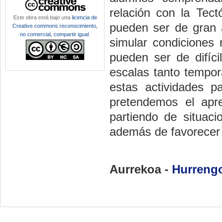
relación con la Tec
Este obra está bajo una
licencia de
pueden ser de gran 
Creative commons reconocimiento,
no comercial, compartir igual
.
simular condiciones 
pueden ser de difíc
escalas tanto tempor
estas actividades p
pretendemos el apr
partiendo de situaci
además de favorecer 
Aurrekoa -
Hurreng