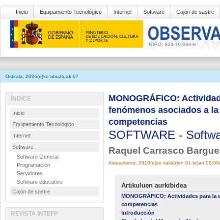
Inicio
Equipamiento Tecnológico
Internet
Software
Cajón de sastre
Ostirala, 2026(e)ko abuztuak 07
MONOGRÁFICO: Actividades
ÍNDICE
fenómenos asociados a la 
Inicio
competencias
Equipamiento Tecnológico
SOFTWARE
-
Softwa
Internet
Software
Raquel Carrasco Bargue
Software General
Asteazkena, 2010(e)ko iraila(r)en 01-(e)an 00:0
Programación
Servidores
Software educativo
Artikuluen aurkibidea
Cajón de sastre
MONOGRÁFICO: Actividades para la ens
competencias
Introducción
REVISTA INTEFP