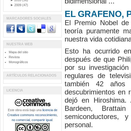
bidimensional ...
►
2010
(36)
►
2009
(47)
EL GRAFENO, Pr
MARCADORES SOCIALES
El Premio Nobel de 
teoría puramente ma
nuestra vida cotidiana
NUESTRA WEB
Esto ha ocurrido e
Mapa del sitio
Revista
después de que Phili
Monográficos
por su investigació
regulares de televi
ARTÍCULOS RELACIONADOS
también 42 años 
descubrimientos en r
LICENCIA
dejó en Hiroshima. 
Bardeen, Brattai
Este obra está bajo una
licencia de
semiconductores, y
Creative commons reconocimiento,
no comercial, compartir igual
.
personal.