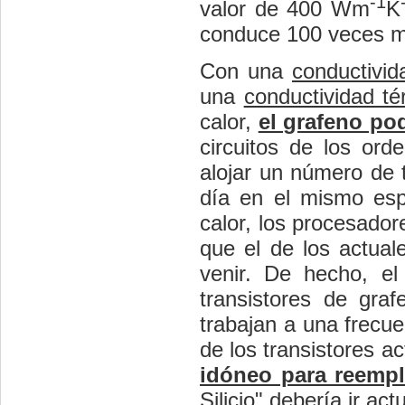
-1
valor de 400 Wm
K
conduce 100 veces mej
Con una
conductivid
una
conductividad té
calor,
el grafeno pod
circuitos de los or
alojar un número de 
día en el mismo espa
calor, los procesado
que el de los actual
venir. De hecho, el
transistores de gra
trabajan a una frecu
de los transistores a
idóneo para reempla
Silicio" debería ir ac