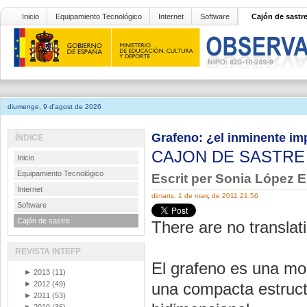
Inicio
Equipamiento Tecnológico
Internet
Software
Cajón de sastr
diumenge, 9 d'agost de 2026
Grafeno: ¿el inminente im
ÍNDICE
CAJON DE SASTR
Inicio
Equipamiento Tecnológico
Escrit per Sonia López 
Internet
dimarts, 1 de març de 2011 21:56
Software
Cajón de sastre
There are no translati
REVISTA INTEFP
El grafeno es una m
►
2013
(11)
►
2012
(49)
una compacta estruct
►
2011
(53)