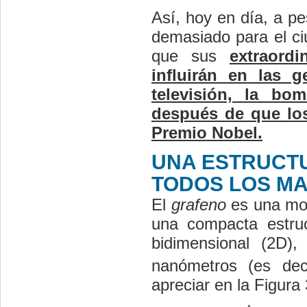
Así, hoy en día, a p
demasiado para el ci
que sus
extraord
influirán en las 
televisión, la bo
después de que los 
Premio Nobel.
UNA ESTRUCTU
TODOS LOS MA
El
grafeno
es una mo
una compacta estruc
bidimensional (2D)
nanómetros (es deci
apreciar en la Figura