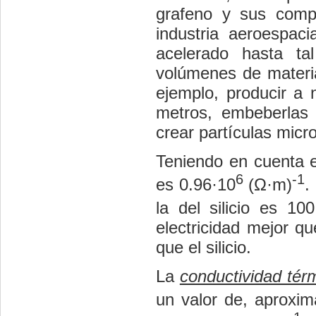
grafeno y sus compu
industria aeroespac
acelerado hasta ta
volúmenes de material
ejemplo, producir a 
metros, embeberlas 
crear partículas micro
Teniendo en cuenta e
6
-1
es 0.96·10
(Ω·m)
.
la del silicio es 100
electricidad mejor q
que el silicio.
La
conductividad tér
un valor de, aprox