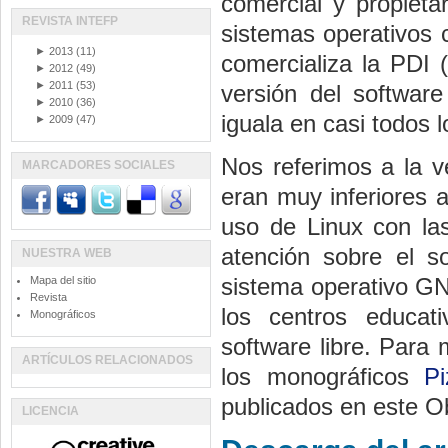
comercial y propieta
REVISTA INTEFP
sistemas operativos 
►
2013
(11)
comercializa la PDI (
►
2012
(49)
►
2011
(53)
versión del softwar
►
2010
(36)
iguala en casi todos 
►
2009
(47)
Nos referimos a la v
MARCADORES SOCIALES
eran muy inferiores 
uso de Linux con las
atención sobre el s
NUESTRA WEB
sistema operativo GN
Mapa del sitio
Revista
los centros educati
Monográficos
software libre. Para
ARTÍCULOS RELACIONADOS
los monográficos
Pi
publicados en este Ob
LICENCIA