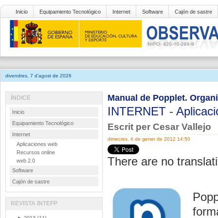
Inicio
Equipamiento Tecnológico
Internet
Software
Cajón de sastre
divendres, 7 d'agost de 2026
Manual de Popplet. Organi
ÍNDICE
INTERNET
-
Aplicac
Inicio
Equipamiento Tecnológico
Escrit per Cesar Vallejo
Internet
dimecres, 4 de gener de 2012 14:50
Aplicaciones web
Recursos online
There are no translati
web 2.0
Software
Cajón de sastre
Popp
REVISTA INTEFP
forma