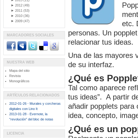
►
2013
(11)
Popp
►
2012
(49)
►
2011
(53)
ment
►
2010
(36)
►
2009
(47)
etc.
personas. Un popplet 
MARCADORES SOCIALES
relacionar tus ideas.
Una de las mayores ve
NUESTRA WEB
de su interfaz.
Mapa del sitio
¿Qué es Popple
Revista
Monográficos
Tal como aparece ref
tus ideas”. A partir
ARTÍCULOS RELACIONADOS
2012-01-26 - Murales y corcheras
añadir popplets para 
digitales con Lino It
idea, concepto, image
2013-01-28 - Evernote, la
“revolución” del bloc de notas
¿Qué es un pop
LICENCIA