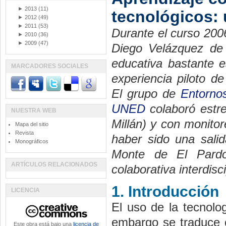
►
2013
(11)
tecnológicos: 
►
2012
(49)
►
2011
(53)
Durante el curso 200
►
2010
(36)
►
2009
(47)
Diego Velázquez de 
educativa bastante e
MARCADORES SOCIALES
experiencia piloto d
El grupo de
Entorno
UNED
colaboró estr
NUESTRA WEB
Millán) y con monito
Mapa del sitio
Revista
haber sido una salid
Monográficos
Monte de El Pardo
ARTÍCULOS RELACIONADOS
colaborativa interdis
1. Introducción
LICENCIA
El uso de la tecnolo
embargo se traduce c
Este obra está bajo una
licencia de