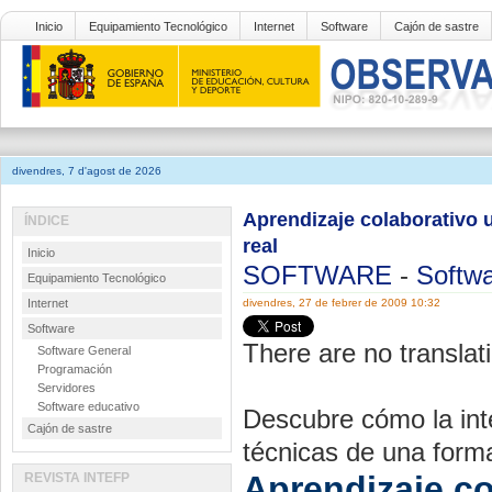
Inicio
Equipamiento Tecnológico
Internet
Software
Cajón de sastre
divendres, 7 d'agost de 2026
Aprendizaje colaborativo 
ÍNDICE
real
Inicio
SOFTWARE
-
Softwa
Equipamiento Tecnológico
Internet
divendres, 27 de febrer de 2009 10:32
Software
There are no translati
Software General
Programación
Servidores
Software educativo
Descubre cómo la int
Cajón de sastre
técnicas de una forma 
Aprendizaje co
REVISTA INTEFP