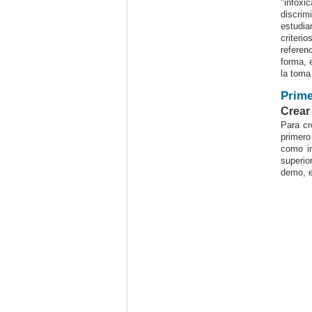
"infoxi
discrim
estudia
criteri
referen
forma, 
la toma
Prime
Crear
Para cr
primero
como i
superio
demo, e