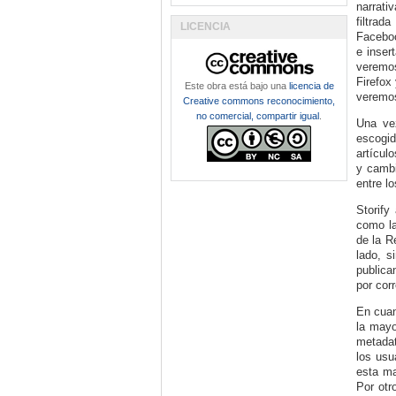
narrati
filtrad
LICENCIA
Faceboo
e inser
veremos
Firefox
Este obra está bajo una
licencia de
veremo
Creative commons reconocimiento,
no comercial, compartir igual
.
Una vez
escogid
artícul
y cambi
entre l
Storify
como la
de la R
lado, s
publica
por cor
En cuan
la mayo
metadat
los usu
esta ma
Por otr