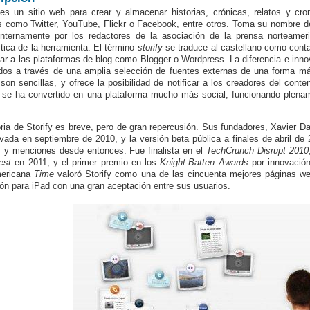
 es un sitio web para crear y almacenar historias, crónicas, relatos y cro
s como Twitter, YouTube, Flickr o Facebook, entre otros. Toma su nombre de
nternamente por los redactores de la asociación de la prensa norteamer
stica de la herramienta. El término
storify
se traduce al castellano como contar,
lar a las plataformas de blog como Blogger o Wordpress. La diferencia e innov
dos a través de una amplia selección de fuentes externas de una forma más 
 son sencillas, y ofrece la posibilidad de notificar a los creadores del conte
se ha convertido en una plataforma mucho más social, funcionando plenam
oria de Storify es breve, pero de gran repercusión. Sus fundadores, Xavier
ivada en septiembre de 2010, y la versión beta pública a finales de abril 
 y menciones desde entonces. Fue finalista en el
TechCrunch Disrupt 2010
est
en 2011, y el primer premio en los
Knight-Batten Awards
por innovación
mericana
Time
valoró Storify como una de las cincuenta mejores páginas we
ión para iPad con una gran aceptación entre sus usuarios.