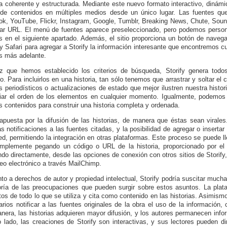
va coherente y estructurada. Mediante este nuevo formato interactivo, dinám
a de contenidos en múltiples medios desde un único lugar. Las fuentes que 
k, YouTube, Flickr, Instagram, Google, Tumblr, Breaking News, Chute, Sou
tar URL. El menú de fuentes aparece preseleccionado, pero podemos person
 en el siguiente apartado. Además, el sitio proporciona un botón de nave
 y Safari para agregar a Storify la información interesante que encontremo
s más adelante.
 que hemos establecido los criterios de búsqueda, Storify genera todos
o. Para incluirlos en una historia, tan sólo tenemos que arrastrar y soltar el
os periodísticos o actualizaciones de estado que mejor ilustren nuestra historia
ar el orden de los elementos en cualquier momento. Igualmente, podemos a
os contenidos para construir una historia completa y ordenada.
 apuesta por la difusión de las historias, de manera que éstas sean virales.
s notificaciones a las fuentes citadas, y la posibilidad de agregar o insertar
ed, permitiendo la integración en otras plataformas. Este proceso se puede l
implemente pegando un código o URL de la historia, proporcionado por el s
ndo directamente, desde las opciones de conexión con otros sitios de Storify
reo electrónico a través MailChimp.
to a derechos de autor y propiedad intelectual, Storify podría suscitar much
ría de las preocupaciones que pueden surgir sobre estos asuntos. La plata
os de todo lo que se utiliza y cita como contenido en las historias. Asimism
arios notificar a las fuentes originales de la obra el uso de la informació
nera, las historias adquieren mayor difusión, y los autores permanecen inf
o lado, las creaciones de Storify son interactivas, y sus lectores pueden di