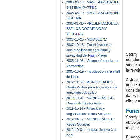
2008-03-19 - MAN. LA AYUDA DEL
SISTEMA (PARTE 2)
2008-03-19 - MAN. LA AYUDA DEL
SISTEMA
2008-01-30 - PRESENTACIONES,
ESTILOS COGNITIVOS Y
NETGENS.
2007-10-26 - MOODLE (1)
2007-10-16 - Tutorial sobre la
nueva política de seguridad y
Storify
privacidad del Flash Player
estado
2005-11-08 - Videoconferencia con
sido el
Netmeeting
la revo
2005-10-19 - Introducción a la shell
de Linux
Actualm
2012-11-30 - MONOGRÁFICO:
anuncia
iBooks Author para la creación de
conside
contenido educativo
datos s
2012-10-31 - MONOGRÁFICO:
ello, c
Manual de iBooks Author
2011-11-16 - Privacidad y
Funci
seguridad en Redes Sociales
Storify
2012-04-17 - MONOGRÁFICO:
elabora
Redes Sociales
realiza
2012-10-04 - Instalar Joomla 3 en
local
El edit