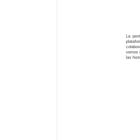
La pes
platafo
colabor
vemos e
las his