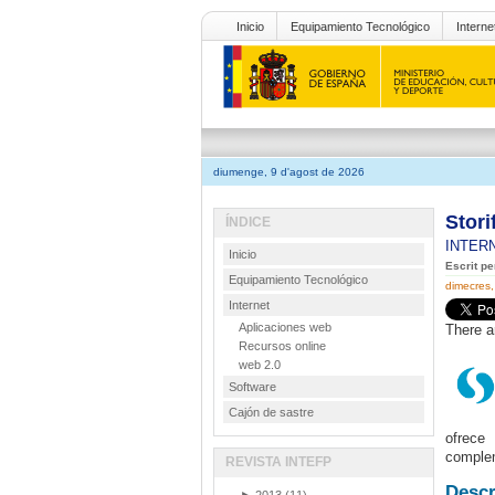
Inicio
Equipamiento Tecnológico
Interne
diumenge, 9 d'agost de 2026
Stori
ÍNDICE
INTER
Inicio
Escrit p
Equipamiento Tecnológico
dimecres,
Internet
Aplicaciones web
There a
Recursos online
web 2.0
Software
Cajón de sastre
ofrece 
complem
REVISTA INTEFP
Descr