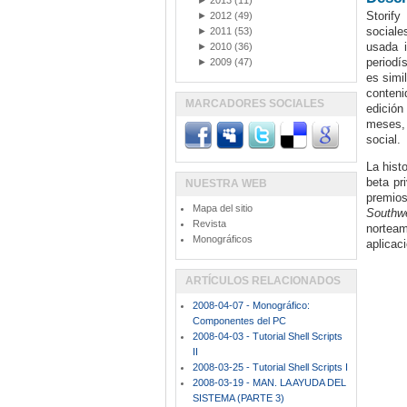
►
2013
(11)
Storify
►
2012
(49)
sociale
►
2011
(53)
usada i
►
2010
(36)
periodí
►
2009
(47)
es simi
conteni
MARCADORES SOCIALES
edición
meses, 
social.
La hist
beta pr
NUESTRA WEB
premios
Mapa del sitio
Southw
Revista
nortea
Monográficos
aplicac
ARTÍCULOS RELACIONADOS
2008-04-07 - Monográfico:
Componentes del PC
2008-04-03 - Tutorial Shell Scripts
II
2008-03-25 - Tutorial Shell Scripts I
2008-03-19 - MAN. LA AYUDA DEL
SISTEMA (PARTE 3)