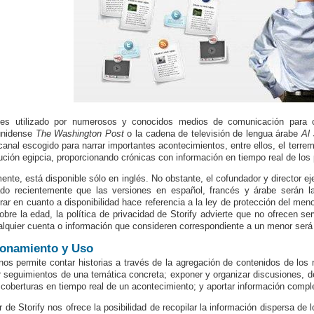
 es utilizado por numerosos y conocidos medios de comunicación para co
unidense
The Washington Post
o la cadena de televisión de lengua árabe
Al
 canal escogido para narrar importantes acontecimientos, entre ellos, el ter
lución egipcia, proporcionando crónicas con información en tiempo real de los
ente, está disponible sólo en inglés. No obstante, el cofundador y director 
do recientemente que las versiones en español, francés y árabe serán l
rar en cuanto a disponibilidad hace referencia a la ley de protección del meno
obre la edad, la política de privacidad de Storify advierte que no ofrecen s
ualquier cuenta o información que consideren correspondiente a un menor será
onamiento y Uso
 nos permite contar historias a través de la agregación de contenidos de l
r seguimientos de una temática concreta; exponer y organizar discusiones, d
r coberturas en tiempo real de un acontecimiento; y aportar información compl
or de Storify nos ofrece la posibilidad de recopilar la información dispersa d