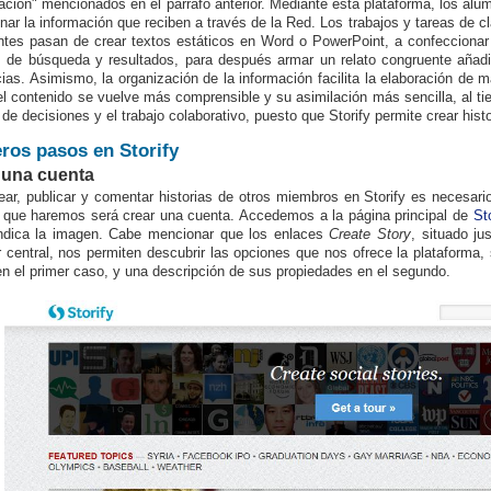
cación" mencionados en el párrafo anterior. Mediante esta plataforma, los alu
inar la información que reciben a través de la Red. Los trabajos y tareas de
ntes pasan de crear textos estáticos en Word o PowerPoint, a confeccionar 
os de búsqueda y resultados, para después armar un relato congruente añad
cias. Asimismo, la organización de la información facilita la elaboración de
el contenido se vuelve más comprensible y su asimilación más sencilla, al ti
 de decisiones y el trabajo colaborativo, puesto que Storify permite crear histo
ros pasos en Storify
 una cuenta
ear, publicar y comentar historias de otros miembros en Storify es necesario
 que haremos será crear una cuenta. Accedemos a la página principal de
Sto
ndica la imagen. Cabe mencionar que los enlaces
Create Story
, situado ju
r central, nos permiten descubrir las opciones que nos ofrece la plataforma
n el primer caso, y una descripción de sus propiedades en el segundo.