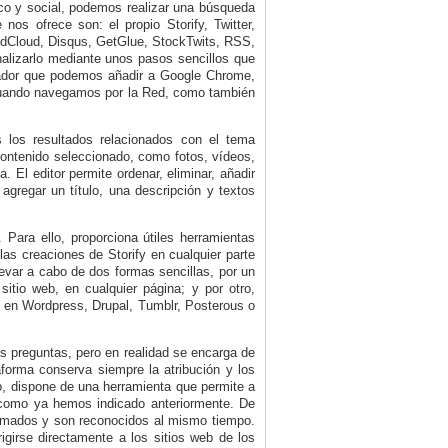
ico y social, podemos realizar una búsqueda
nos ofrece son: el propio Storify, Twitter,
ndCloud, Disqus, GetGlue, StockTwits, RSS,
alizarlo mediante unos pasos sencillos que
gador que podemos añadir a Google Chrome,
s cuando navegamos por la Red, como también
 los resultados relacionados con el tema
 contenido seleccionado, como fotos, vídeos,
. El editor permite ordenar, eliminar, añadir
gregar un título, una descripción y textos
 Para ello, proporciona útiles herramientas
 las creaciones de Storify en cualquier parte
levar a cabo de dos formas sencillas, por un
itio web, en cualquier página; y por otro,
, en Wordpress, Drupal, Tumblr, Posterous o
as preguntas, pero en realidad se encarga de
forma conserva siempre la atribución y los
o, dispone de una herramienta que permite a
n, como ya hemos indicado anteriormente. De
ormados y son reconocidos al mismo tiempo.
rigirse directamente a los sitios web de los