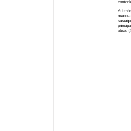
conteni
Además 
manera 
suscrip
princip
obras (