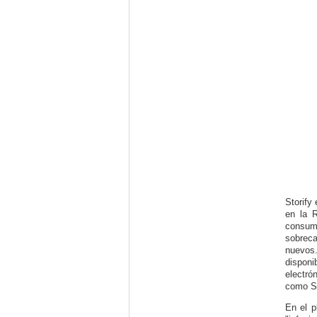
Storify
en la R
consumo
sobreca
nuevos
disponi
electró
como St
En el p