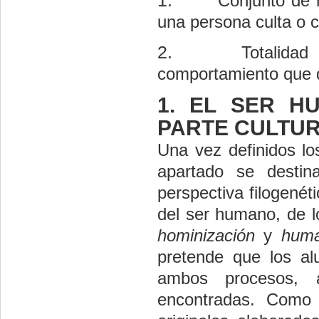
1.
Conjunto de h
una persona culta o c
2.
Totalidad
comportamiento que d
1. EL SER H
PARTE CULTU
Una vez definidos lo
apartado se desti
perspectiva filogenét
del ser humano, de l
hominización
y
human
pretende que los al
ambos procesos, a
encontradas. Como 