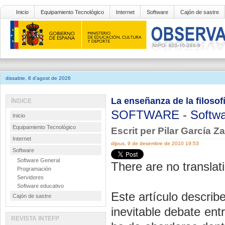
Inicio
Equipamiento Tecnológico
Internet
Software
Cajón de sastre
dissabte, 8 d'agost de 2026
La enseñanza de la filosof
ÍNDICE
SOFTWARE
-
Softwa
Inicio
Equipamiento Tecnológico
Escrit per Pilar García Z
Internet
dijous, 9 de desembre de 2010 19:53
Software
Software General
There are no translati
Programación
Servidores
Software educativo
Este artículo descri
Cajón de sastre
inevitable debate ent
REVISTA INTEFP