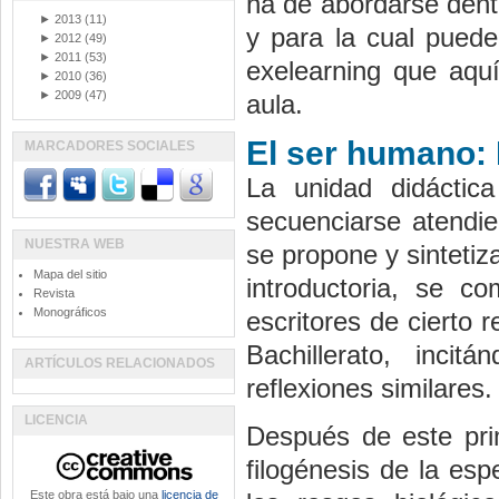
ha de abordarse dentr
►
2013
(11)
y para la cual puede
►
2012
(49)
►
2011
(53)
exelearning que aquí
►
2010
(36)
►
2009
(47)
aula.
El ser humano: 
MARCADORES SOCIALES
La unidad didácti
secuenciarse atendie
NUESTRA WEB
se propone y sinteti
Mapa del sitio
introductoria, se c
Revista
Monográficos
escritores de cierto
Bachillerato, incit
ARTÍCULOS RELACIONADOS
reflexiones similares.
LICENCIA
Después de este prim
filogénesis de la es
Este obra está bajo una
licencia de