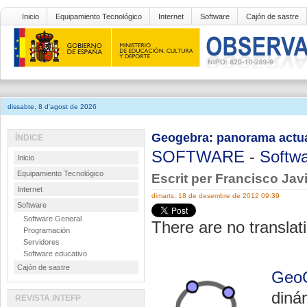
Inicio
Equipamiento Tecnológico
Internet
Software
Cajón de sastre
dissabte, 8 d'agost de 2026
Geogebra: panorama actua
ÍNDICE
SOFTWARE
-
Softwa
Inicio
Equipamiento Tecnológico
Escrit per Francisco Ja
Internet
dimarts, 18 de desembre de 2012 09:39
Software
Software General
There are no translati
Programación
Servidores
Software educativo
Cajón de sastre
Geo
diná
REVISTA INTEFP