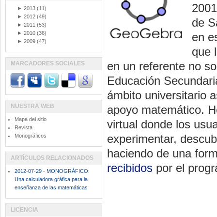
2001
►
2013
(11)
►
2012
(49)
de S
►
2011
(53)
►
2010
(36)
en es
►
2009
(47)
que 
en un referente no so
MARCADORES SOCIALES
Educación Secundaria
ámbito universitario 
NUESTRA WEB
apoyo matemático. Ho
Mapa del sitio
virtual donde los usu
Revista
experimentar, descubri
Monográficos
haciendo de una form
ARTÍCULOS RELACIONADOS
recibidos
por el progr
2012-07-29 - MONOGRÁFICO:
Una calculadora gráfica para la
enseñanza de las matemáticas
LICENCIA