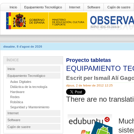
Inicio
Equipamiento Tecnológico
Internet
Software
Cajón de sastre
dissabte, 8 d'agost de 2026
Proyecto tabletas
ÍNDICE
EQUIPAMIENTO T
Inicio
Equipamiento Tecnológico
Escrit per Ismaíl Alí Gag
Aulas Digitales
dijous, 2 de febrer de 2012 12:25
Didáctica de la tecnología
Hardware
Redes
There are no translati
Robótica
Seguridad y Mantenimiento
Internet
Much
Software
Cajón de sastre
sist