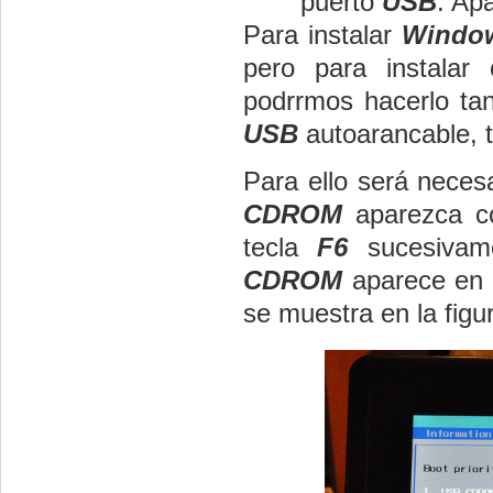
puerto
USB
. Ap
Para instalar
Windo
pero para instalar 
podrrmos hacerlo ta
USB
autoarancable, t
Para ello será neces
CDROM
aparezca co
tecla
F6
sucesivam
CDROM
aparece en p
se muestra en la figur