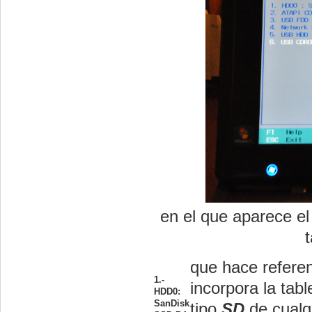
en el que aparece el
t
que hace referen
1.-
incorpora la tab
HDD0:
SanDisk
tipo
SD
de cualqu