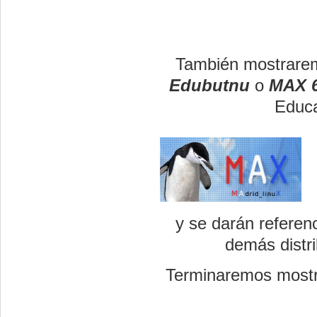
También mostrarem
Edubutnu
o
MAX 6
Educa
y se darán referen
demás distr
Terminaremos mostra