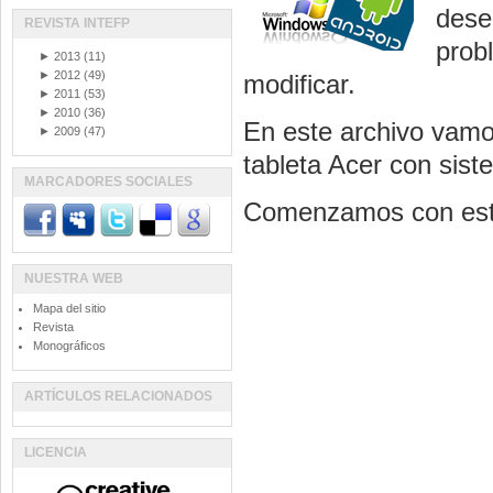
dese
REVISTA INTEFP
prob
►
2013
(11)
►
2012
(49)
modificar.
►
2011
(53)
►
2010
(36)
En este archivo vamos
►
2009
(47)
tableta Acer con sis
MARCADORES SOCIALES
Comenzamos con este 
NUESTRA WEB
Mapa del sitio
Revista
Monográficos
ARTÍCULOS RELACIONADOS
LICENCIA