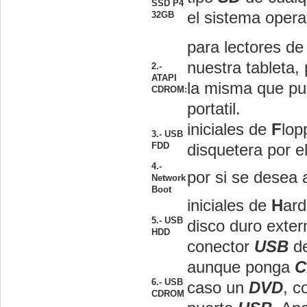
SSD P4
el sistema operat
32GB
para lectores d
nuestra tableta
2.-
ATAPI
la misma que pu
CDROM:
portatil.
iniciales de
F
lo
3.- USB
FDD
disquetera por e
4.-
por si se desea a
Network
Boot
iniciales de
H
ar
5.- USB
disco duro extern
HDD
conector
USB
de
aunque ponga
C
6.- USB
caso un
DVD
, c
CDROM