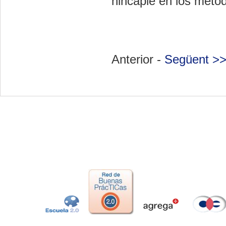
hincapié en los méto
Anterior -
Següent >