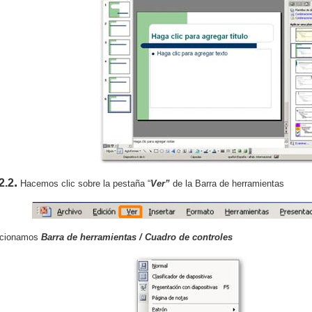
.
2.2
Hacemos clic sobre la pestaña “
Ver”
de la Barra de herramientas
ccionamos
Barra de herramientas / Cuadro de controles