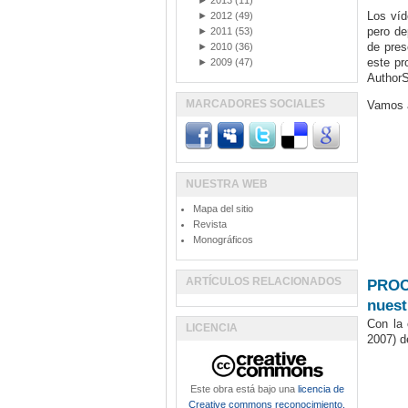
►
2013
(11)
Los víd
►
2012
(49)
pero de
►
2011
(53)
de pres
►
2010
(36)
este pr
►
2009
(47)
AuthorS
MARCADORES SOCIALES
Vamos a
NUESTRA WEB
Mapa del sitio
Revista
Monográficos
ARTÍCULOS RELACIONADOS
PROCE
nuest
Con
la
LICENCIA
2007) d
Este obra está bajo una
licencia de
Creative commons reconocimiento,