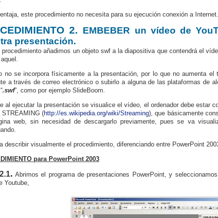
ntaja, este procedimiento no necesita para su ejecución conexión a Internet
CEDIMIENTO 2.
EMBEBER un vídeo de YouTu
tra presentación.
 procedimiento añadimos un objeto swf a la diapositiva que contendrá el ví
aquel.
o no se incorpora físicamente a la presentación, por lo que no aumenta el 
nte a través de correo electrónico o subirlo a alguna de las plataformas de 
“
.swf
”, como por ejemplo SlideBoom.
e al ejecutar la presentación se visualice el vídeo, el ordenador debe estar c
o STREAMING (
http://es.wikipedia.org/wiki/Streaming
), que básicamente cons
gina web, sin necesidad de descargarlo previamente, pues se va visua
gando.
 describir visualmente el procedimiento, diferenciando entre PowerPoint 200
IMIENTO para PowerPoint 2003
.
2.1
Abrimos el programa de presentaciones PowerPoint, y seleccionamos 
e Youtube,