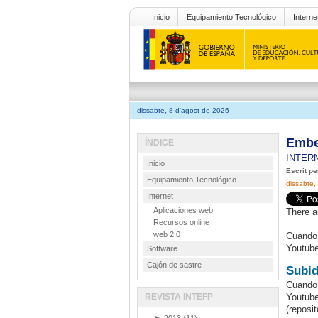
Inicio
Equipamiento Tecnológico
Interne
dissabte, 8 d'agost de 2026
Embe
ÍNDICE
INTER
Inicio
Escrit p
Equipamiento Tecnológico
dissabte,
Internet
Aplicaciones web
There a
Recursos online
web 2.0
Cuando 
Youtube
Software
Cajón de sastre
Subi
Cuando 
REVISTA INTEFP
Youtub
(reposi