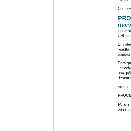
Como ve
PRO
nues
En este
URL de 
El víde
resulta
objetos 
Para qu
llamad
una pá
descar
Vamos a
PROCED
Paso 
vídeo d