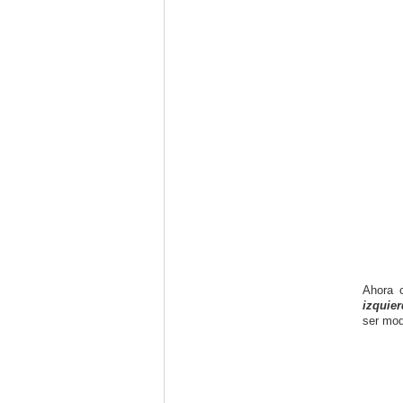
Ahora c
izquier
ser mod