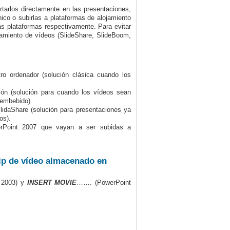
arlos directamente en las presentaciones,
ico o subirlas a plataformas de alojamiento
as plataformas respectivamente. Para evitar
amiento de vídeos (SlideShare, SlideBoom,
ro ordenador (solución clásica cuando los
ión (solución para cuando los vídeos sean
 embebido).
idaShare (solución para presentaciones ya
os).
erPoint 2007 que vayan a ser subidas a
p de vídeo almacenado en
 2003) y
INSERT MOVIE
……. (PowerPoint