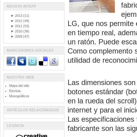
fabr
REVISTA INTEFP
ejem
►
2013
(11)
►
2012
(49)
LG, que nos permite 
►
2011
(53)
en tiempo real, ademá
►
2010
(36)
►
2009
(47)
un ratón. Puede esca
Como complemento se 
MARCADORES SOCIALES
utilidad de reconocim
NUESTRA WEB
Las dimensiones son 
Mapa del sitio
botones estándar (bot
Revista
Monográficos
en la rueda del scroll
internet y para el ini
ARTÍCULOS RELACIONADOS
Las especificaciones 
LICENCIA
fabricante son las sig