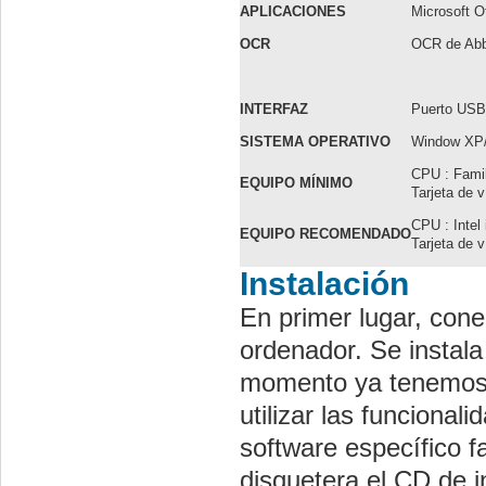
APLICACIONES
Microsoft O
OCR
OCR de Abb
INTERFAZ
Puerto USB
SISTEMA OPERATIVO
Window XP/
CPU : Famil
EQUIPO MÍNIMO
Tarjeta de 
CPU : Intel
EQUIPO RECOMENDADO
Tarjeta de 
Instalación
En primer lugar, con
ordenador. Se instala
momento ya tenemos 
utilizar las funcional
software específico fa
disquetera el CD de i