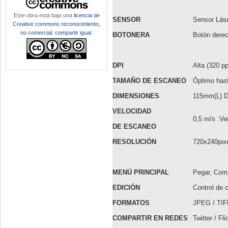
Este obra está bajo una
licencia de
SENSOR
Sensor Lás
Creative commons reconocimiento,
no comercial, compartir igual
.
BOTONERA
Botón derech
DPI
Alta (320 p
TAMAÑO DE ESCANEO
Óptimo has
DIMENSIONES
115mm(L) D
VELOCIDAD
0,5 m/s .Ve
DE ESCANEO
RESOLUCIÓN
720x240pix
MENÚ PRINCIPAL
Pegar, Compa
EDICIÓN
Control de c
FORMATOS
JPEG / TI
COMPARTIR EN REDES
Twitter / Fl