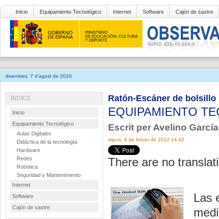
Inicio
Equipamiento Tecnológico
Internet
Software
Cajón de sastre
divendres, 7 d'agost de 2026
Ratón-Escáner de bolsillo
ÍNDICE
EQUIPAMIENTO T
Inicio
Equipamiento Tecnológico
Escrit per Avelino Garcí
Aulas Digitales
dijous, 9 de febrer de 2012 14:42
Didáctica de la tecnología
Hardware
Redes
There are no translati
Robótica
Seguridad y Mantenimiento
Internet
Las 
Software
Cajón de sastre
medi