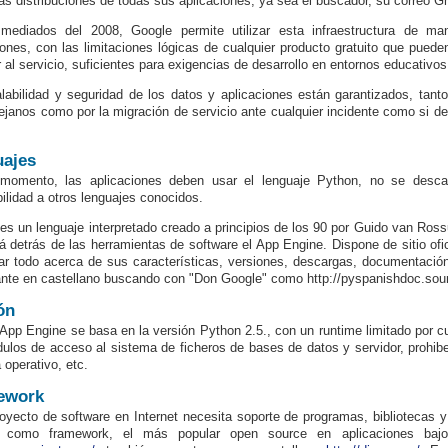
las distribuciones de todas sus aplicaciones, ya sea el buscador, su correo Gm
ediados del 2008, Google permite utilizar esta infraestructura de mane
iones, con las limitaciones lógicas de cualquier producto gratuito que puede
 al servicio, suficientes para exigencias de desarrollo en entornos educativos
labilidad y seguridad de los datos y aplicaciones están garantizados, tant
lejanos como por la migración de servicio ante cualquier incidente como si de
ajes
 momento, las aplicaciones deben usar el lenguaje Python, no se desca
bilidad a otros lenguajes conocidos.
es un lenguaje interpretado creado a principios de los 90 por Guido van Ros
á detrás de las herramientas de software el App Engine. Dispone de sitio ofic
ar todo acerca de sus características, versiones, descargas, documentación
ante en castellano buscando con "Don Google" como http://pyspanishdoc.sourc
ón
App Engine se basa en la versión Python 2.5., con un runtime limitado por c
ulos de acceso al sistema de ficheros de bases de datos y servidor, prohib
 operativo, etc.
ework
oyecto de software en Internet necesita soporte de programas, bibliotecas y 
 como framework, el más popular open source en aplicaciones bajo 