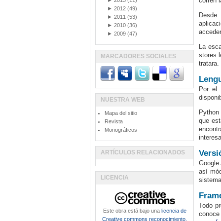
corren 
►
2013
(11)
►
2012
(49)
Desde m
►
2011
(53)
aplicac
►
2010
(36)
acceder
►
2009
(47)
La esca
stores 
MARCADORES SOCIALES
tratara.
Lengu
Por el
disponi
NUESTRA WEB
Python 
Mapa del sitio
que est
Revista
encontr
Monográficos
interes
Versi
ARTÍCULOS RELACIONADOS
Google 
así mód
LICENCIA
sistema
Fram
Todo pr
Este obra está bajo una
licencia de
conoce
Creative commons reconocimiento,