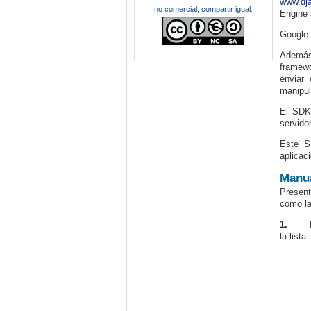
www.dja
no comercial, compartir igual
.
Engine 
Google 
Además
framewo
enviar 
manipul
El SDK 
servido
Este SD
aplicac
Manu
Present
como la
1.
la lista.