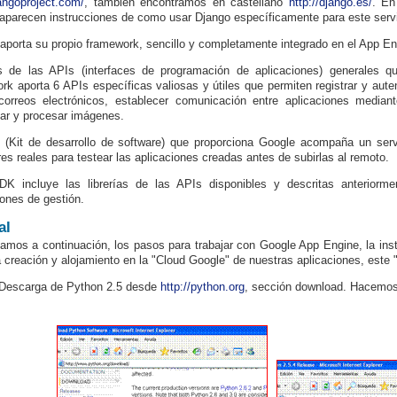
ngoproject.com/
, también encontramos en castellano
http://django.es/
. En
aparecen instrucciones de como usar Django específicamente para este servi
aporta su propio framework, sencillo y completamente integrado en el App En
 de las APIs (interfaces de programación de aplicaciones) generales q
rk aporta 6 APIs específicas valiosas y útiles que permiten registrar y aute
correos electrónicos, establecer comunicación entre aplicaciones media
ar y procesar imágenes.
(Kit de desarrollo de software) que proporciona Google acompaña un servi
res reales para testear las aplicaciones creadas antes de subirlas al remoto.
K incluye las librerías de las APIs disponibles y descritas anteriorme
iones de gestión.
al
amos a continuación, los pasos para trabajar con Google App Engine, la inst
 creación y alojamiento en la "Cloud Google" de nuestras aplicaciones, este 
Descarga de Python 2.5 desde
http
:/
/python.org
, sección download. Hacemos c