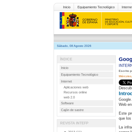
Inicio
Equipamiento Tecnológico
Interne
Sábado, 08 Agosto 2026
Goog
ÍNDICE
INTER
Inicio
Escrito p
Equipamiento Tecnológico
Miércoles
Internet
Aplicaciones web
Descubr
Recursos online
Intro
web 2.0
Google 
Software
Web en 
Cajón de sastre
Este pr
que los
REVISTA INTEFP
La infr