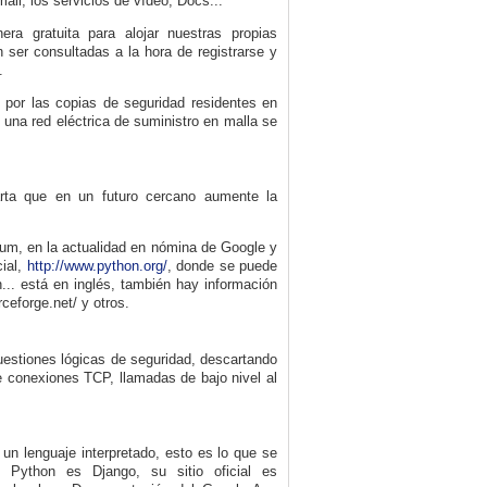
ail, los servicios de vídeo, Docs...
ra gratuita para alojar nuestras propias
n ser consultadas a la hora de registrarse y
.
o por las copias de seguridad residentes en
 una red eléctrica de suministro en malla se
rta que en un futuro cercano aumente la
sum, en la actualidad en nómina de Google y
ial,
http
:/
/www.python.org/
, donde se puede
... está en inglés, también hay información
eforge.net/ y otros.
uestiones lógicas de seguridad, descartando
e conexiones TCP, llamadas de bajo nivel al
un lenguaje interpretado, esto es lo que se
Python es Django, su sitio oficial es