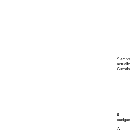
Siempre
actuali
Guestbo
6
.
cuelgue
7.