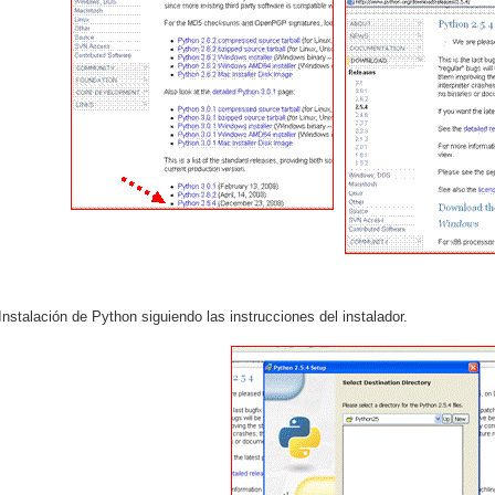
Instalación de Python siguiendo las instrucciones del instalador.