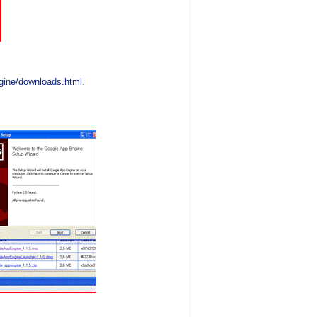
gine/downloads.html
.