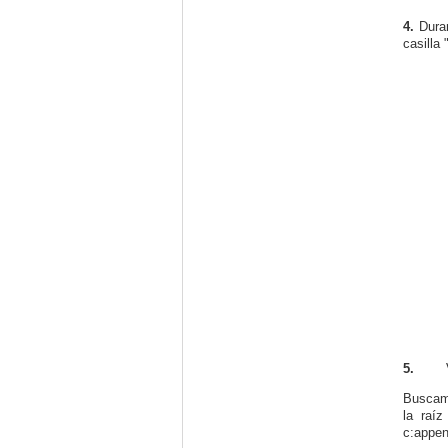
4.
Duran
casilla
5.
Buscamo
la raí
c:appe