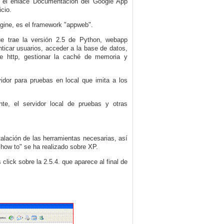
 el enlace Documentación del Google App
cio.
gine, es el framework "appweb".
ue trae la versión 2.5 de Python, webapp
nticar usuarios, acceder a la base de datos,
nte http, gestionar la caché de memoria y
dor para pruebas en local que imita a los
nte, el servidor local de pruebas y otras
alación de las herramientas necesarias, así
"how to" se ha realizado sobre XP.
lick sobre la 2.5.4. que aparece al final de