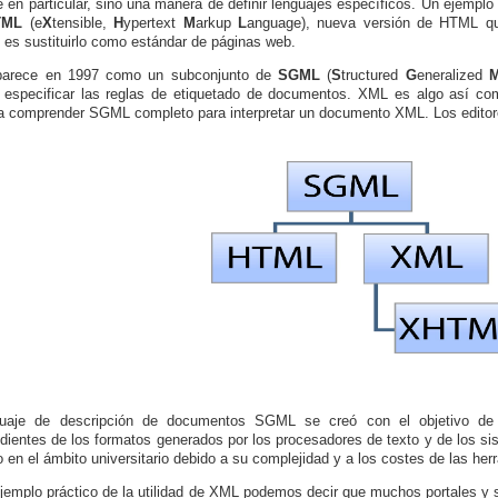
e en particular, sino una manera de definir lenguajes específicos. Un ejempl
TML
(e
X
tensible,
H
ypertext
M
arkup
L
anguage)
, nueva versión de HTML 
o es sustituirlo como estándar de páginas web.
arece en 1997 como
un subconjunto de
SGML
(
S
tructured
G
eneralized
 especificar las reglas de etiquetado de documentos. XML es algo así c
a comprender SGML completo para interpretar un documento XML. Los edit
guaje de descripción de documentos SGML se creó con el objetivo de 
dientes de los formatos generados por los procesadores de texto y de los si
do en el ámbito universitario debido a su complejidad y a los costes de las h
emplo práctico de la utilidad de XML podemos decir que muchos portales y s