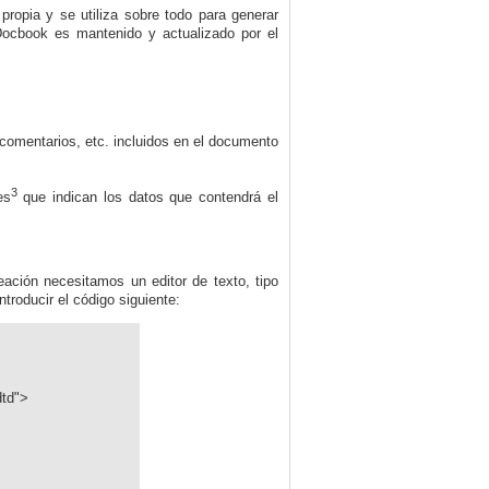
ropia y se utiliza sobre todo para generar
Docbook es mantenido y actualizado por el
comentarios, etc. incluidos en el documento
3
es
que indican los datos que contendrá el
ción necesitamos un editor de texto, tipo
troducir el código siguiente:
td">