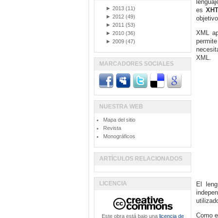
lenguaj
►
2013
(11)
es
XH
►
2012
(49)
objetiv
►
2011
(53)
XML ap
►
2010
(36)
permite
►
2009
(47)
necesit
XML.
MARCADORES SOCIALES
NUESTRA WEB
Mapa del sitio
Revista
Monográficos
ARTÍCULOS RELACIONADOS
LICENCIA
El len
indepen
utiliza
Como ej
Este obra está bajo una
licencia de