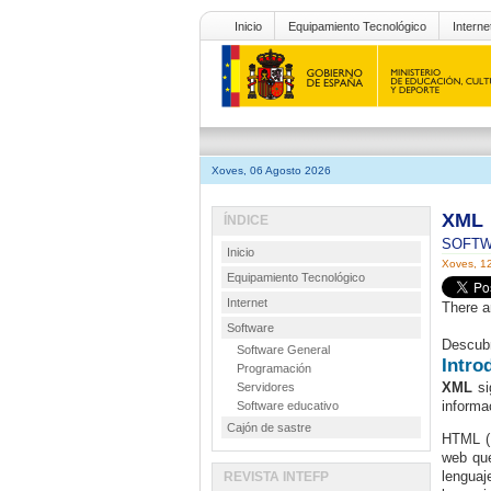
Inicio
Equipamiento Tecnológico
Interne
Xoves, 06 Agosto 2026
XML
ÍNDICE
SOFT
Inicio
Xoves, 12
Equipamiento Tecnológico
Internet
There a
Software
Descubr
Software General
Intro
Programación
XML
si
Servidores
informa
Software educativo
Cajón de sastre
HTML
web que
lenguaj
REVISTA INTEFP