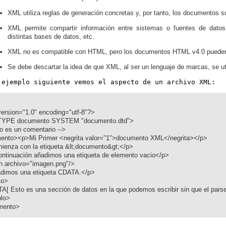
XML utiliza reglas de generación concretas y, por tanto, los documentos s
XML permite compartir información entre sistemas o fuentes de datos
distintas bases de datos, etc.
XML no es compatible con HTML, pero los documentos HTML v4.0 pueden
Se debe descartar la idea de que XML, al ser un lenguaje de marcas, se ut
 ejemplo siguiente vemos el aspecto de un archivo XML:
ersion="1.0" encoding="utf-8"?>
YPE documento SYSTEM "documento.dtd">
to es un comentario -->
ento><p>Mi Primer <negrita valor="1">documento XML</negrita></p>
enza con la etiqueta &lt;documento&gt;</p>
ntinuación añadimos una etiqueta de elemento vacio</p>
n archivo="imagen.png"/>
dimos una etiqueta CDATA.</p>
lo>
A[ Esto es una sección de datos en la que podemos escribir sin que el parser
plo>
mento>