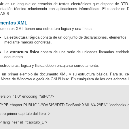
ok
: es un lenguaje de creación de textos electrónicos que dispone de DTD p
tación técnica relacionada con aplicaciones informáticas. El standar de 
OASIS.
mentos XML
umentos XML tienen una estructura lógica y una física.
La
estructura lógica
consta de un conjunto de declaraciones, elementos, 
mediante marcas concretas.
La
estructura física
consta de una serie de unidades llamadas entidad
documento.
structuras, lógica y física deben encajarse correctamente.
un primer ejemplo de documento XML y su estructura básica. Para su crea
 Notas
de Windows o
gedit
de GNU/Linux. En cualquiera de los dos editores in
ersion="1.0" encoding="utf-8"?>
YPE chapter PUBLIC "-//OASIS//DTD DocBook XML V4.2//EN" "docbookx.d
tro primer capítulo del libro-->
r lang="es" id="capitulo_1">