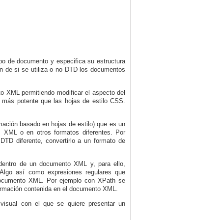
tipo de documento y especifica su estructura
ón de si se utiliza o no DTD los documentos
nto XML permitiendo modificar el aspecto del
s más potente que las hojas de estilo CSS.
rmación basado en hojas de estilo) que es un
s XML o en otros formatos diferentes. Por
TD diferente, convertirlo a un formato de
dentro de un documento XML y, para ello,
 Algo así como expresiones regulares que
l documento XML. Por ejemplo con XPath se
nformación contenida en el documento XML.
 visual con el que se quiere presentar un