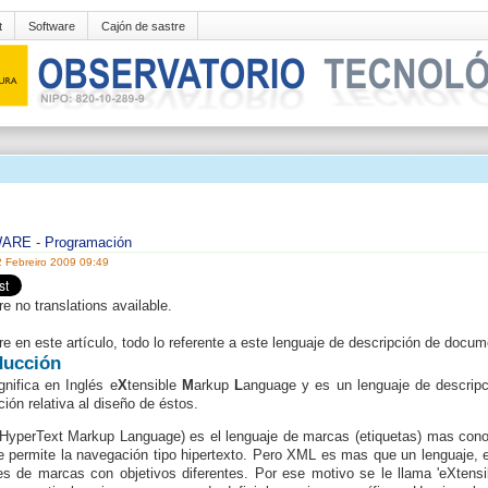
t
Software
Cajón de sastre
WARE
-
Programación
 Febreiro 2009 09:49
re no translations available.
e en este artículo, todo lo referente a este lenguaje de descripción de docum
ducción
gnifica en Inglés e
X
tensible
M
arkup
L
anguage y es un lenguaje de descrip
ción relativa al diseño de éstos.
(H
yperText Markup Language
) es el
lenguaje de marcas (etiquetas) mas conoc
 permite la navegación tipo hipertexto. Pero XML es mas que un lenguaje, e
es de marcas con objetivos diferentes. Por ese motivo se le llama 'eXtensi