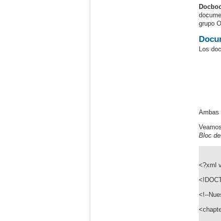
Docbo
documen
grupo 
Docu
Los doc
Ambas e
Veamos 
Bloc de
<?xml v
<!DOCT
<!--Nues
<chapte