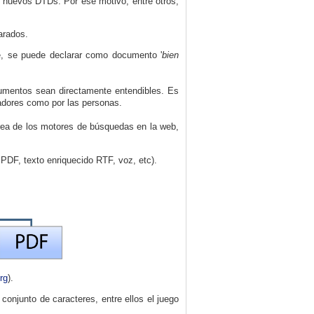
 nuevos DTDs. Por ese motivo, entre otros,
arados.
, se puede declarar como documento '
bien
cumentos sean directamente entendibles. Es
nadores como por las personas.
tarea de los motores de búsquedas en la web,
 PDF, texto enriquecido RTF, voz, etc).
rg
).
 conjunto de caracteres, entre ellos el juego