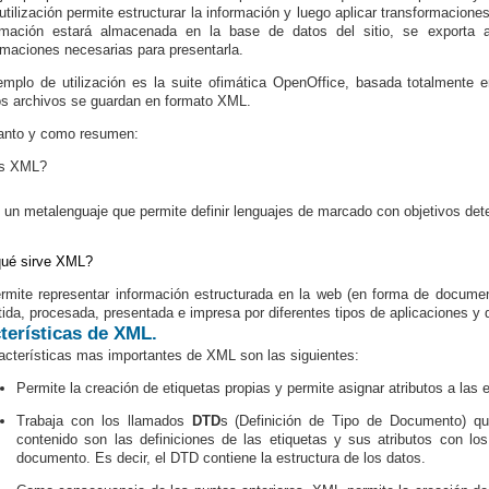
utilización permite estructurar la información y luego aplicar transformacione
ormación estará almacenada en la base de datos del sitio, se exporta 
rmaciones necesarias para presentarla.
emplo de utilización es la suite ofimática OpenOffice, basada totalmente e
os archivos se guardan en formato XML.
tanto y como resumen:
s XML?
un metalenguaje que permite definir lenguajes de marcado con objetivos det
qué sirve XML?
mite representar información estructurada en la web (en forma de docum
tida, procesada, presentada e impresa por diferentes tipos de aplicaciones y d
terísticas de XML.
acterísticas mas importantes de XML son las siguientes:
Permite la creación de etiquetas propias y permite asignar atributos a las e
Trabaja con los llamados
DTD
s (Definición de Tipo de Documento) qu
contenido son las definiciones de las etiquetas y sus atributos con l
documento. Es decir, el DTD contiene la estructura de los datos.