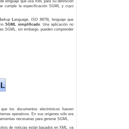
o de lenguaje que usa XML para su definición
que cumple
la especificación SGML
y cuyo
M
arkup
L
anguage, ISO 8879
)
, lenguaje que
omo
SGML simplificado
. Una aplicación no
ores SGML, sin embargo, pueden comprender
que los documentos electrónicos fuesen
stemas operativos. En sus orígenes sólo era
erramientas necesarias para generar SGML.
itios de noticias están basados en XML, ya