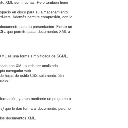
ormato XML son muchas. Pero también tiene
 espacio en disco para su almacenamiento.
ardware. Además permite compresión, con lo
l documento para su presentación. Existe un
XSL
que permite pasar documentos XML a
Y XML es una forma simplificada de SGML,
reado con XML puede ser analizado
opio navegador web.
 de hojas de estilo CSS solamente. Sin
ibles.
sformación, ya sea mediante un programa o
ts)
que le dan forma al documento,
pero no
 los documentos XML.