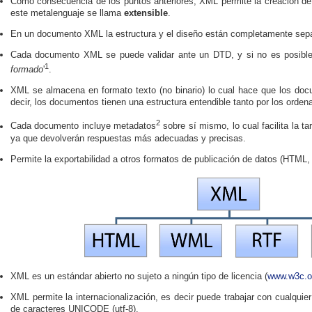
Como consecuencia de los puntos anteriores, XML permite la creación de
este metalenguaje se llama
extensible
.
En un documento XML la estructura y el diseño están completamente sep
Cada documento XML se puede validar ante un DTD, y si no es posible
1
formado
'
.
XML se almacena en formato texto (no binario) lo cual hace que los do
decir, los documentos tienen una estructura entendible tanto por los orde
2
Cada documento incluye metadatos
sobre sí mismo, lo cual facilita la 
ya que devolverán respuestas más adecuadas y precisas.
Permite la exportabilidad a otros formatos de publicación de datos (HTML,
XML es un estándar abierto no sujeto a ningún tipo de licencia (
www.w3c.o
XML permite la internacionalización, es decir puede trabajar con cualquier
de caracteres UNICODE (utf-8).