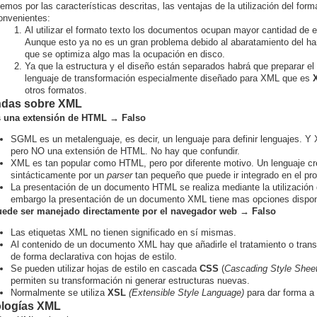
mos por las características descritas, las ventajas de la utilización del f
onvenientes:
Al utilizar el formato texto los documentos ocupan mayor cantidad de
Aunque esto ya no es un gran problema debido al abaratamiento del h
que se optimiza algo mas la ocupación en disco.
Ya que la estructura y el diseño están separados habrá que preparar e
lenguaje de transformación especialmente diseñado para XML que es
otros formatos.
das sobre XML
 una extensión de HTML → Falso
SGML es un metalenguaje, es decir, un lenguaje para definir lenguajes. 
pero NO una extensión de HTML. No hay que confundir.
XML es tan popular como HTML, pero por diferente motivo. Un lenguaje c
sintácticamente por un
parser
tan pequeño que puede ir integrado en el pr
La presentación de un documento HTML se realiza mediante la utilización
embargo la presentación de un documento XML tiene mas opciones dispon
ede ser manejado directamente por el navegador web → Falso
Las etiquetas XML no tienen significado en sí mismas.
Al contenido de un documento XML hay que añadirle el tratamiento o tran
de forma declarativa con hojas de estilo.
Se pueden utilizar hojas de estilo en cascada
CSS
(
Cascading Style Shee
permiten su transformación ni generar estructuras nuevas.
Normalmente se utiliza
XSL
(Extensible Style Language)
para dar forma a
logías XML