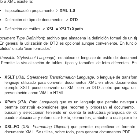
do a
XML existe la:
Especificación propiamente ->
XML 1.0
Definición de tipo de documentos ->
DTD
Definición de estilos ->
XSL = XSLT+Xpath
ocument Type Definition
): archivo que almacena la definición formal de un 
 En general la utilización del DTD es opcional aunque conveniente. En funci
álidos' o sólo 'bien formados'.
Xtensible Stylesheet Language
): establece el lenguaje de estilo del docume
Permite la visualización de tablas, tipos y tamaños de letra diferentes. E
XSLT
(
XML Stylesheets Transformation Language
, o lenguaje de transfo
lenguaje utilizado para convertir documentos XML en otros documento
ejemplo XSLT puede convertir un XML con un DTD a otro que siga un D
presentación como WML o HTML.
XPath
(
XML Path Language
) que es un lenguaje que permite navegar 
permite construir expresiones que recorren y procesan el documento.
buscan y seleccionan teniendo en cuenta la estructura jerárquica de
puede seleccionar y referenciar texto, elementos, atributos o cualquier i
XSL-FO
(
XSL
F
ormatting
O
bjects
) que permite especificar el formato
documento XML. Se utiliza, sobre todo, para generar documentos PDF.