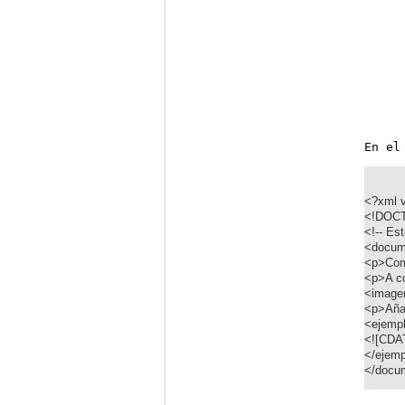
En el
<?xml v
<!DOCT
<!-- Es
<docum
<p>Comi
<p>A co
<image
<p>Aña
<ejemp
<![CDAT
</ejem
</docu