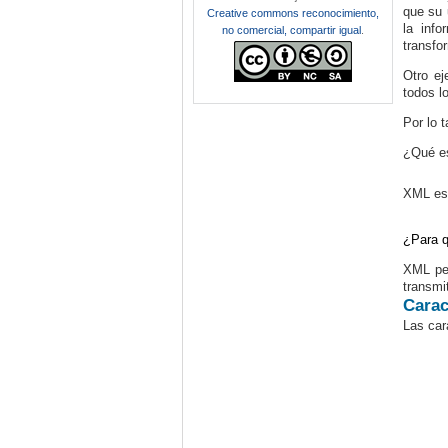
que su 
Creative commons reconocimiento,
la inf
no comercial, compartir igual
.
transfo
Otro ej
todos l
Por lo 
¿Qué e
XML es 
¿Para 
XML per
transmi
Carac
Las car