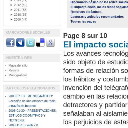
►
2013
(11)
Diccionario básico de las redes social
►
2012
(49)
El impacto social de las redes sociale
►
2011
(53)
Recursos didácticos
►
2010
(36)
Lecturas y artículos recomendados
►
2009
(47)
Toutes les pages
MARCADORES SOCIALES
Page 8 sur 10
El impacto socia
Los avances tecnológ
NUESTRA WEB
sido objeto de estudi
Mapa del sitio
formas de relación s
Revista
Monográficos
los hábitos y costumb
invención del telégraf
ARTÍCULOS RELACIONADOS
cambio en las relaci
2008-07-13 - MONOGRÁFICO:
Creación de una emisora de radio
detractores y partida
a través de Internet
2008-01-30 - PRESENTACIONES,
señalaban al aislamie
ESTILOS COGNITIVOS Y
los perjuicios de est
NETGENS.
2006-11-13 - web 2.0