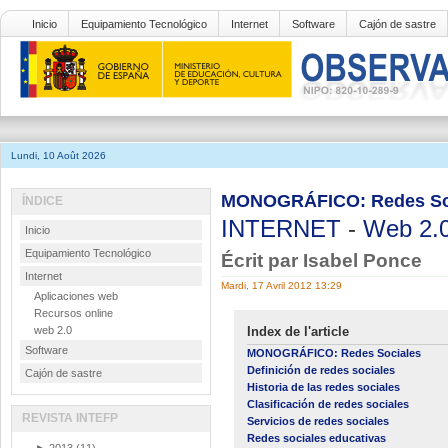
Inicio
Equipamiento Tecnológico
Internet
Software
Cajón de sastre
Lundi, 10 Août 2026
MONOGRÁFICO: Redes Socia
ÍNDICE
INTERNET
-
Web 2.
Inicio
Equipamiento Tecnológico
Écrit par Isabel Ponce
Internet
Mardi, 17 Avril 2012 13:29
Aplicaciones web
Recursos online
web 2.0
Index de l'article
Software
MONOGRÁFICO: Redes Sociales
Definición de redes sociales
Cajón de sastre
Historia de las redes sociales
Clasificación de redes sociales
REVISTA INTEFP
Servicios de redes sociales
Redes sociales educativas