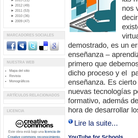
►
2013
(11)
►
2012
(49)
nos 
►
2011
(53)
decir
►
2010
(36)
►
2009
(47)
exis
virt
MARCADORES SOCIALES
demostrado, es un err
enseñanza – aprendiza
primero que debemos 
NUESTRA WEB
Mapa del sitio
dicho proceso y el pa
Revista
enseñanza. Es cierto
Monográficos
nuevas tecnologías po
ARTÍCULOS RELACIONADOS
formativo, además de
hora de desarrollar lo
LICENCIA
Lire la suite...
Este obra está bajo una
licencia de
YouTube for Schools
Creative commons reconocimiento,