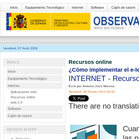
Inicio
Equipamiento Tecnológico
Internet
Software
Cajón de sastre
Vendredi, 07 Août 2026
Recursos online
ÍNDICE
¿Cómo implementar el e-l
Inicio
INTERNET
-
Recurso
Equipamiento Tecnológico
Internet
Écrit par Antonio José Moreno
Aplicaciones web
Vendredi, 08 Février 2013 00:00
Recursos online
web 2.0
There are no translati
Software
Cajón de sastre
Cuan
REVISTA INTEFP
las 