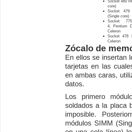
Socket 480 In
core)
Socket 479
(Single core)
Socket 775
4, Pentium 
Celeron
Socket 478 
Celeron
Zócalo de memo
En ellos se inserta
tarjetas en las cual
en ambas caras, util
datos.
Los primero módul
soldados a la placa 
imposible. Poster
módulos SIMM (Sing
en una sola línea) l