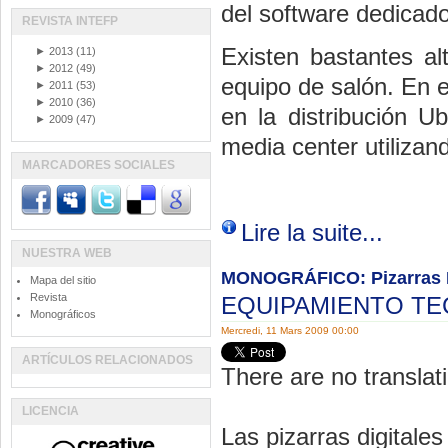
del software dedicado
REVISTA INTEFP
Existen bastantes al
►
2013
(11)
►
2012
(49)
equipo de salón. En 
►
2011
(53)
►
2010
(36)
en la distribución U
►
2009
(47)
media center utilizan
MARCADORES SOCIALES
Lire la suite...
NUESTRA WEB
MONOGRÁFICO: Pizarras Di
Mapa del sitio
Revista
EQUIPAMIENTO T
Monográficos
Mercredi, 11 Mars 2009 00:00
ARTÍCULOS RELACIONADOS
There are no translati
LICENCIA
Las pizarras digitale