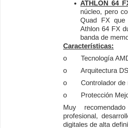
ATHLON 64 F
núcleo, pero co
Quad FX que 
Athlon 64 FX du
banda de memori
Características:
o
Tecnología AM
o
Arquitectura D
o
Controlador de
o
Protección Mejo
Muy recomendado 
profesional, desarro
digitales de alta defi