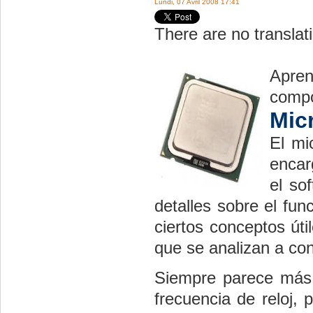
Lundi, 07 Avril 2008 17:41
There are no translati
Apren
compo
Mic
El mi
encar
el so
detalles sobre el fu
ciertos conceptos úti
que se analizan a con
Siempre parece más i
frecuencia de reloj,