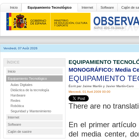
Inicio
Equipamiento Tecnológico
Internet
Software
Cajón de sa
Vendredi, 07 Août 2026
EQUIPAMIENTO TECNOL
ÍNDICE
MONOGRÁFICO: Media Ce
Inicio
EQUIPAMIENTO T
Equipamiento Tecnológico
Aulas Digitales
Écrit par Jaime Martín y Javier Martín-Caro
Didáctica de la tecnología
Mercredi, 01 Avril 2009 00:00
Hardware
Redes
There are no translati
Robótica
Seguridad y Mantenimiento
Internet
En el primer artículo
Software
Cajón de sastre
del media center, d