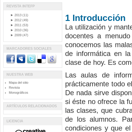
REVISTA INTEFP
1 Introducción
►
2013
(11)
►
2012
(49)
La utilización y mant
►
2011
(53)
►
2010
(36)
docentes a menudo s
►
2009
(47)
conocemos las malas 
MARCADORES SOCIALES
de informática en l
clase de hoy. Es como
Las aulas de infor
NUESTRA WEB
prácticamente todo e
Mapa del sitio
Revista
De nada sirve dispon
Monográficos
si éste no ofrece la 
ARTÍCULOS RELACIONADOS
las clases, que cubr
de los alumnos. Par
LICENCIA
condiciones y que el