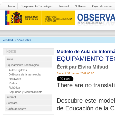
Inicio
Equipamiento Tecnológico
Internet
Software
Cajón de sastre
Vendredi, 07 Août 2026
Modelo de Aula de Informá
ÍNDICE
EQUIPAMIENTO T
Inicio
Equipamiento Tecnológico
Écrit par Elvira Mifsud
Aulas Digitales
Samedi, 31 Janvier 2009 00:00
Didáctica de la tecnología
Hardware
Redes
There are no translati
Robótica
Seguridad y Mantenimiento
Internet
Descubre este modelo
Software
de Educación de la C
Cajón de sastre