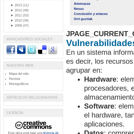
Amenazas
►
2013
(11)
Nesus
►
2012
(49)
Conclusión y enlaces
►
2011
(53)
Orri guztiak
►
2010
(36)
►
2009
(47)
JPAGE_CURRENT_
MARCADORES SOCIALES
Vulnerabilidade
En un sistema inform
es decir, los recurs
NUESTRA WEB
agrupar en:
Mapa del sitio
Hardware
: ele
Revista
Monográficos
procesadores, e
almacenamiento 
ARTÍCULOS RELACIONADOS
Software
: elem
LICENCIA
el hardware, ta
aplicaciones.
Datos
: compren
Este obra está bajo una
licencia de