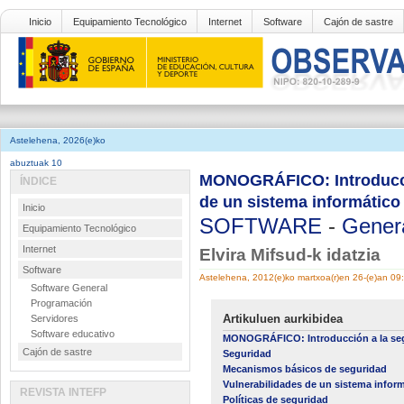
Inicio
Equipamiento Tecnológico
Internet
Software
Cajón de sastre
Astelehena, 2026(e)ko
abuztuak 10
MONOGRÁFICO: Introducció
ÍNDICE
de un sistema informático
Inicio
SOFTWARE
-
Gener
Equipamiento Tecnológico
Internet
Elvira Mifsud-k idatzia
Software
Astelehena, 2012(e)ko martxoa(r)en 26-(e)an 09
Software General
Programación
Artikuluen aurkibidea
Servidores
Software educativo
MONOGRÁFICO: Introducción a la seg
Cajón de sastre
Seguridad
Mecanismos básicos de seguridad
Vulnerabilidades de un sistema infor
REVISTA INTEFP
Políticas de seguridad