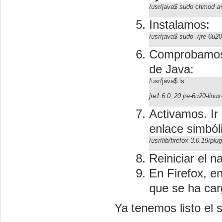
/usr/java
$ sudo chmod 
Instalamos:
/usr/java$ sudo ./jre-6u20
Comprobamos 
de Java:
/usr/java$ ls
jre1.6.0_20 jre-6u20-linux
Activamos. Ir a
enlace simbóli
/usr/lib/firefox-3.0.19/plu
Reiniciar el n
En Firefox, e
que se ha car
Ya tenemos listo el 