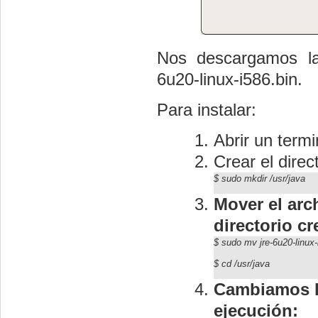
Nos descargamos la 
6u20-linux-i586.bin.
Para instalar:
Abrir un termi
Crear el direc
$
sudo mkdir /usr/java
Mover el arch
directorio c
$ sudo mv
jre-6u20-linux-
$ cd
/usr/java
Cambiamos l
ejecución: