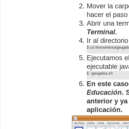
Mover la car
hacer el paso 
Abrir una ter
Terminal
.
Ir al directori
$
cd /home/elvira/geogeb
Ejecutamos el 
ejecutable ja
$
./geogebra.sh
En este caso
Educación
. 
anterior y ya
aplicación.