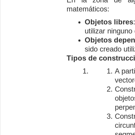
matemáticos:
Objetos libres
utilizar ninguno
Objetos depen
sido creado util
Tipos de construcc
A part
vector
Constr
objeto
perpen
Constr
circun
segmen