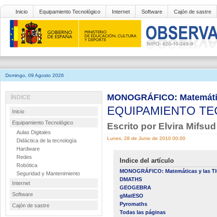
Inicio
Equipamiento Tecnológico
Internet
Software
Cajón de sastre
Domingo, 09 Agosto 2026
MONOGRÁFICO: Matemátic
ÍNDICE
EQUIPAMIENTO T
Inicio
Equipamiento Tecnológico
Escrito por Elvira Mifsu
Aulas Digitales
Lunes, 28 de Junio de 2010 00:00
Didáctica de la tecnología
Hardware
Redes
Indice del artículo
Robótica
MONOGRÁFICO: Matemáticas y las T
Seguridad y Mantenimiento
DMATHS
Internet
GEOGEBRA
Software
gMatESO
Pyromaths
Cajón de sastre
Todas las páginas