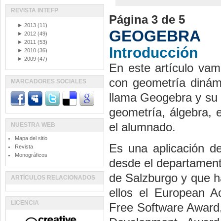
REVISTA INTEFP
Página 3 de 5
►
2013
(11)
GEOGEBRA
►
2012
(49)
►
2011
(53)
Introducción
►
2010
(36)
►
2009
(47)
En este artículo vam
con geometría dinámi
MARCADORES SOCIALES
llama Geogebra y su o
geometría, álgebra, e
el alumnado.
NUESTRA WEB
Mapa del sitio
Es una aplicación d
Revista
Monográficos
desde el departament
de Salzburgo y que ha
ARTÍCULOS RELACIONADOS
ellos el European A
LICENCIA
Free Software Award,