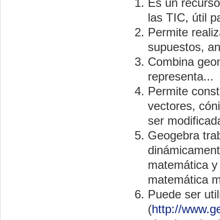
Es un recurso
las TIC, útil 
Permite reali
supuestos, an
Combina geome
representa...
Permite const
vectores, cón
ser modificada
Geogebra trab
dinámicamente
matemática y 
matemática mo
Puede ser util
(
http://www.g