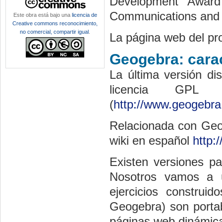
Development Award 
Communications and T
Este obra está bajo una
licencia de
Creative commons reconocimiento,
no comercial, compartir igual
.
La página web del pr
Geogebra: carac
La última versión dis
licencia GPL 
(
http://www.geogebra.
Relacionada con Geog
wiki en español
http:
Existen versiones p
Nosotros vamos a u
ejercicios construid
Geogebra) son portab
páginas web dinámic