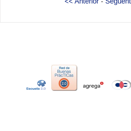
<< Anterior
-
Següent