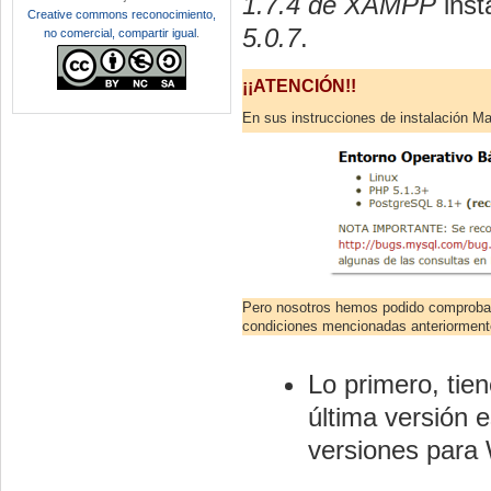
1.7.4 de XAMPP
inst
Creative commons reconocimiento,
5.0.7
.
no comercial, compartir igual
.
¡¡ATENCIÓN!!
En sus instrucciones de instalación Ma
Pero nosotros hemos podido comprobar
condiciones mencionadas anteriormente
Lo primero, tien
última versión 
versiones para W