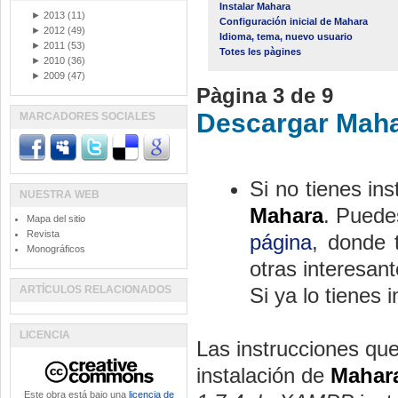
Instalar Mahara
►
2013
(11)
Configuración inicial de Mahara
►
2012
(49)
Idioma, tema, nuevo usuario
►
2011
(53)
Totes les pàgines
►
2010
(36)
►
2009
(47)
Pàgina 3 de 9
Descargar Mah
MARCADORES SOCIALES
Si no tienes in
NUESTRA WEB
Mahara
. Puede
Mapa del sitio
Revista
página
, donde 
Monográficos
otras interesant
ARTÍCULOS RELACIONADOS
Si ya lo tienes 
LICENCIA
Las instrucciones que
instalación de
Mahar
Este obra está bajo una
licencia de