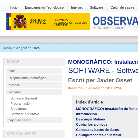
Inicio
Equipamiento Tecnológico
Internet
Software
Cajón de sastre
dijous, 6 d'agost de 2026
MONOGRÁFICO: Instalació
ÍNDICE
SOFTWARE
-
Softwa
Inicio
Equipamiento Tecnológico
Escrit per Javier Osset
Internet
divendres, 25 de març de 2011 12:54
Software
Software General
Índex d'article
Programación
Servidores
MONOGRÁFICO: Instalación de Mahar
Software educativo
Introducción
Descargar Mahara
Cajón de sastre
Copiar los archivos
Carpetas y bases de datos
REVISTA INTEFP
Configurar antes de instalar