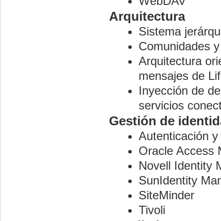
WebDAV
Arquitectura
Sistema jerárqu
Comunidades y o
Arquitectura or
mensajes de Lif
Inyección de d
servicios conec
Gestión de identi
Autenticación y
Oracle Access
Novell Identity
SunIdentity Ma
SiteMinder
Tivoli