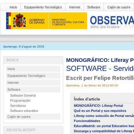
Inicio
Equipamiento Tecnológico
Internet
Software
Cajón de sastre
diumenge, 9 d'agost de 2026
MONOGRÁFICO: Liferay Por
ÍNDICE
SOFTWARE
-
Servid
Inicio
Equipamiento Tecnológico
Escrit per Felipe Retorti
Internet
divendres, 1 de febrer de 2013 00:00
Software
Software General
Índex d'article
Programación
Servidores
MONOGRÁFICO: Liferay Portal
Software educativo
Qué es un Portal y sus requisitos
Liferay como solución de Portal versát
Cajón de sastre
Funcionalidades
EducaMadrid: un portal Educativo bas
REVISTA INTEFP
Descarga y compatibilidad de Liferay 