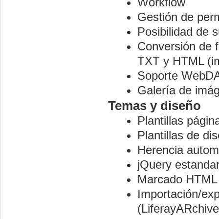
Workflow
Gestión de perm
Posibilidad de 
Conversión de 
TXT y HTML (im
Soporte WebD
Galería de imá
Temas y diseño
Plantillas pági
Plantillas de di
Herencia automá
jQuery estanda
Marcado HTML s
Importación/exp
(LiferayARchive