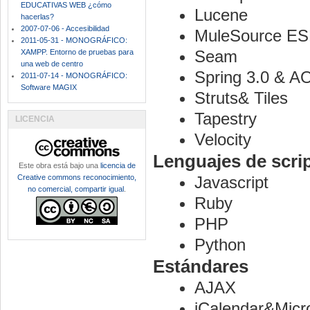
EDUCATIVAS WEB ¿cómo
Lucene
hacerlas?
2007-07-06 - Accesibilidad
MuleSource E
2011-05-31 - MONOGRÁFICO:
Seam
XAMPP. Entorno de pruebas para
una web de centro
Spring 3.0 & A
2011-07-14 - MONOGRÁFICO:
Software MAGIX
Struts& Tiles
Tapestry
LICENCIA
Velocity
Lenguajes de scri
Este obra está bajo una
licencia de
Creative commons reconocimiento,
Javascript
no comercial, compartir igual
.
Ruby
PHP
Python
Estándares
AJAX
iCalendar&Micr