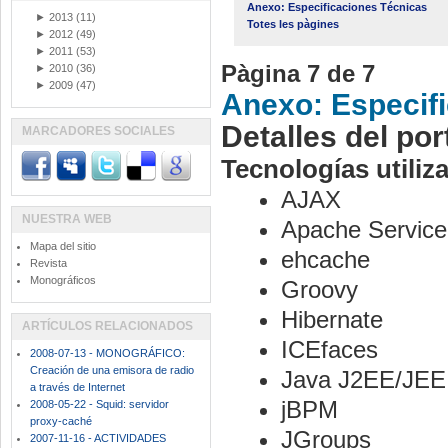
Anexo: Especificaciones Técnicas
►
2013
(11)
Totes les pàgines
►
2012
(49)
►
2011
(53)
Pàgina 7 de 7
►
2010
(36)
►
2009
(47)
Anexo: Especif
Detalles del por
MARCADORES SOCIALES
Tecnologías utiliz
AJAX
NUESTRA WEB
Apache Servic
Mapa del sitio
ehcache
Revista
Monográficos
Groovy
Hibernate
ARTÍCULOS RELACIONADOS
ICEfaces
2008-07-13 - MONOGRÁFICO:
Creación de una emisora de radio
Java J2EE/JEE
a través de Internet
jBPM
2008-05-22 - Squid: servidor
proxy-caché
JGroups
2007-11-16 - ACTIVIDADES