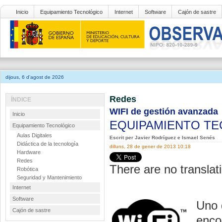
Inicio
Equipamiento Tecnológico
Internet
Software
Cajón de sastre
dijous, 6 d'agost de 2026
Redes
ÍNDICE
WIFI de gestión avanzada
Inicio
EQUIPAMIENTO T
Equipamiento Tecnológico
Aulas Digitales
Escrit per Javier Rodríguez e Ismael Senés
Didáctica de la tecnología
dilluns, 28 de gener de 2013 10:18
Hardware
Redes
There are no translati
Robótica
Seguridad y Mantenimiento
Internet
Software
Uno 
Cajón de sastre
enco