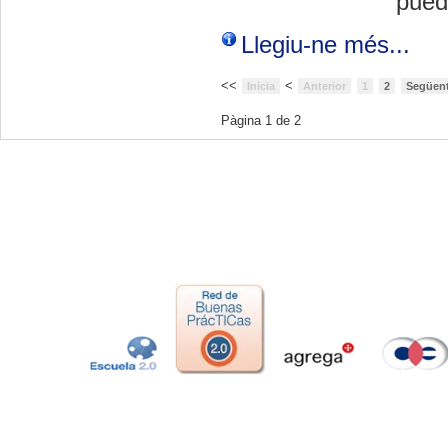
pued
Llegiu-ne més...
<<
<
Inicia
Anterior
1
2
Següen
Pàgina 1 de 2