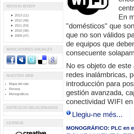
centr
REVISTA INTEFP
En m
►
2013
(11)
►
2012
(49)
"domésticos" que son
►
2011
(53)
►
2010
(36)
que no son válidos p
►
2009
(47)
de equipos que deben
MARCADORES SOCIALES
consecuente solapam
No es objeto de este 
redes inalámbricas, 
NUESTRA WEB
introducción para pos
Mapa del sitio
Revista
gestión avanzada, ca
Monográficos
conectividad WIFI en
ARTÍCULOS RELACIONADOS
Llegiu-ne més...
LICENCIA
MONOGRÁFICO: PLC en en