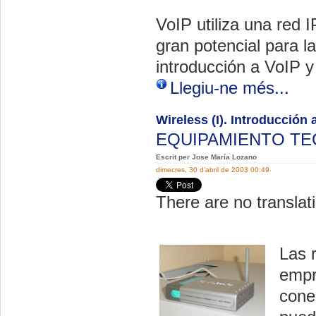
VoIP utiliza una red 
gran potencial para l
introducción a VoIP y
Llegiu-ne més...
Wireless (I). Introducción 
EQUIPAMIENTO T
Escrit per Jose María Lozano
dimecres, 30 d'abril de 2003 00:49
There are no translati
Las 
empr
cone