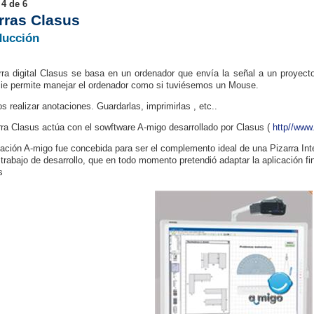
 4 de 6
rras Clasus
ducción
rra digital Clasus se basa en un ordenador que envía la señal a un proyect
cie permite manejar el ordenador como si tuviésemos un Mouse.
 realizar anotaciones. Guardarlas, imprimirlas , etc..
rra Clasus actúa con el sowftware A-migo desarrollado por Clasus (
http//www
cación A-migo fue concebida para ser el complemento ideal de una Pizarra Int
 trabajo de desarrollo, que en todo momento pretendió adaptar la aplicación fi
s