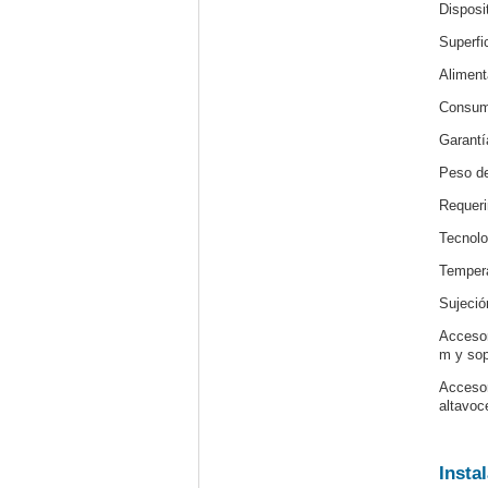
Disposit
Superfic
Alimen
Consumo
Garantí
Peso de
Requer
Tecnolo
Tempera
Sujeció
Accesor
m y sop
Accesor
altavoc
Insta