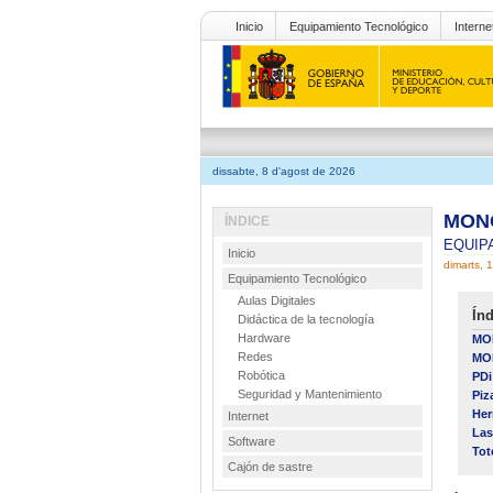
Inicio
Equipamiento Tecnológico
Interne
dissabte, 8 d'agost de 2026
MONO
ÍNDICE
EQUIP
Inicio
dimarts, 
Equipamiento Tecnológico
Aulas Digitales
Índ
Didáctica de la tecnología
Hardware
MON
Redes
MO
Robótica
PDi
Seguridad y Mantenimiento
Piz
Her
Internet
Las
Software
Tot
Cajón de sastre