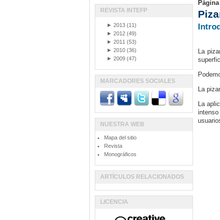
Pàgina
REVISTA INTEFP
Piza
►
2013
(11)
Intro
►
2012
(49)
►
2011
(53)
►
2010
(36)
La piza
►
2009
(47)
superfi
Podemos
MARCADORES SOCIALES
La piza
La apli
intenso
usuario
NUESTRA WEB
Mapa del sitio
Revista
Monográficos
ARTÍCULOS RELACIONADOS
LICENCIA