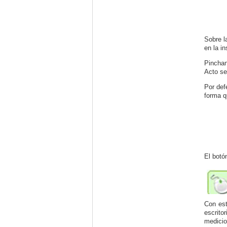
Sobre l
en la i
Pincha
Acto se
Por def
forma qu
El botó
Con est
escrito
medicio