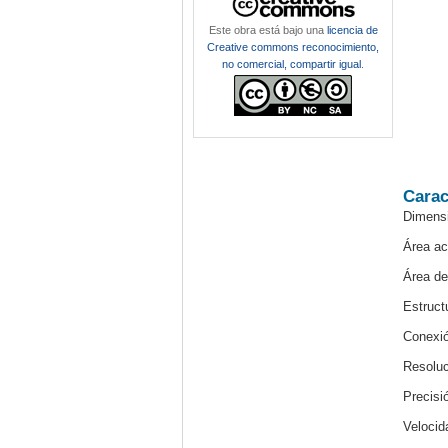
Este obra está bajo una
licencia de
Creative commons reconocimiento,
no comercial, compartir igual
.
Carac
Dimens
Área ac
Área de
Estruct
Conexi
Resoluc
Precis
Velocid