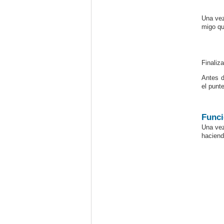
Una vez
migo qu
Finaliz
Antes d
el punt
Func
Una vez
haciend