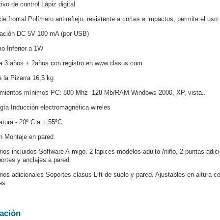
ivo de control Lápiz digital
ie frontal Polímero antireflejo, resistente a cortes e impactos, permite el uso
tación DC 5V 100 mA (por USB)
 Inferior a 1W
a 3 años + 2años con registro en www.clasus.com
 la Pizarra 16,5 kg
imientos mínimos PC: 800 Mhz -128 Mb/RAM Windows 2000, XP, vista..
gía Inducción electromagnética wireles
tura - 20º C a + 55ºC
n Montaje en pared
ios incluidos Software A-migo. 2 lápices modelos adulto /niño, 2 puntas adic
ortes y anclajes a pared
ios adicionales Soportes clasus Lift de suelo y pared. Ajustables en altura c
es
lación