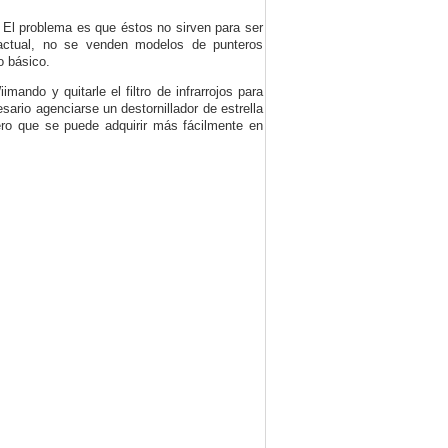
r. El problema es que éstos no sirven para ser
 actual, no se venden modelos de punteros
o básico.
mando y quitarle el filtro de infrarrojos para
esario agenciarse un destornillador de estrella
o que se puede adquirir más fácilmente en