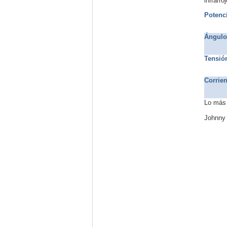
infrarr
Potenc
Ángulo 
Tensió
Corrie
Lo más 
Johnny 