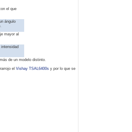
on el que
un ángulo
.
je mayor al
 intensidad
 más de un modelo distinto.
rarrojo el
Vishay TSAL6400s
y por lo que se