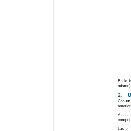
En la i
mismo),
2.
U
Con un 
anterio
A conti
compone
Las pri