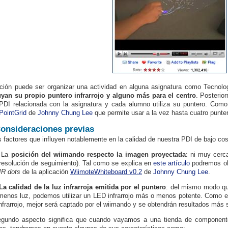
ción puede ser organizar una actividad en alguna asignatura como Tecnol
yan su propio puntero infrarrojo y alguno más para el centro
. Posterio
PDI relacionada con la asignatura y cada alumno utiliza su puntero. Como 
PointGrid
de
Johnny Chung Lee
que permite usar a la vez hasta cuatro puntero
onsideraciones previas
 factores que influyen notablemente en la calidad de nuestra PDI de bajo cos
La
posición del wiimando respecto la imagen proyectada
: ni muy cerca
 resolución de seguimiento). Tal como se explica en
este artículo
podremos obt
 IR dots
 de la aplicación
WiimoteWhiteboard v0.2
de
Johnny Chung Lee
.
La calidad de la luz infrarroja emitida por el puntero
: del mismo modo qu
enos luz, podemos utilizar un LED infrarrojo más o menos potente. Como es
infrarrojo, mejor será captado por el wiimando y se obtendrán resultados más s
egundo aspecto significa que cuando vayamos a una tienda de componen