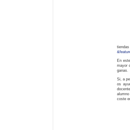
tiend
&featur
En este
mayor d
ganas.
Si, a p
os ayu
docente
alumno 
coste e