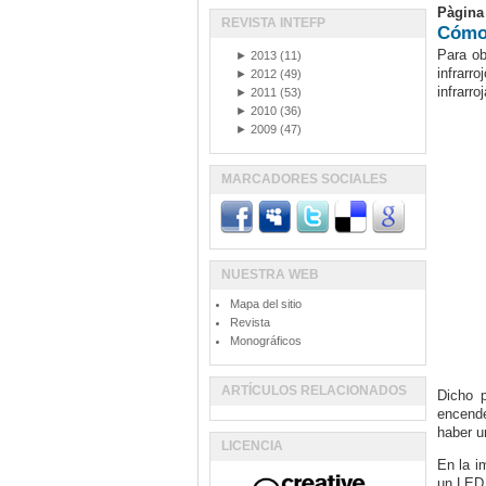
Pàgina
REVISTA INTEFP
Cómo 
Para o
►
2013
(11)
infrarr
►
2012
(49)
infrarro
►
2011
(53)
►
2010
(36)
►
2009
(47)
MARCADORES SOCIALES
NUESTRA WEB
Mapa del sitio
Revista
Monográficos
ARTÍCULOS RELACIONADOS
Dicho 
encende
haber 
LICENCIA
En la i
un LED d