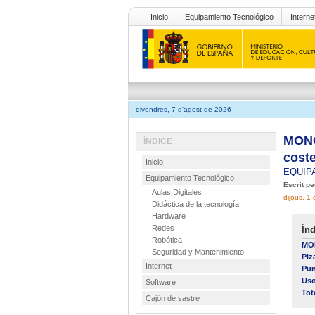
Inicio
Equipamiento Tecnológico
Interne
divendres, 7 d'agost de 2026
MONOG
ÍNDICE
coste
Inicio
EQUIP
Equipamiento Tecnológico
Escrit p
Aulas Digitales
dijous, 1
Didáctica de la tecnología
Hardware
Redes
Índ
Robótica
MON
Seguridad y Mantenimiento
Piz
Internet
Pun
Uso
Software
Tot
Cajón de sastre