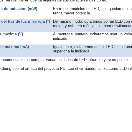
ojos, tendremos en cuenta algunas de sus características como:
ia de radiación (mW)
Entre dos modelos de LED, nos quedaremos c
tenga mayor potencia.
del haz de luz infrarroja (
°
)
Del mismo modo, optaremos por un LED con 
mayor y así será más visible para el wiimando
n máxima (V)
Al montar el puntero, evitaremos usar un volta
indicado
nte máxima (mA)
Igualmente, evitaremos que el LED reciba una
superior a la indicada
recomendable es comprar varias unidades de LED infrarrojo y, si es posible,
Chung Lee, el artífice del proyecto PDI con el wiimando, utiliza como LED inf