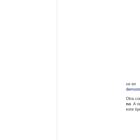
ve en
demost
Otra co
no
. A n
este tip