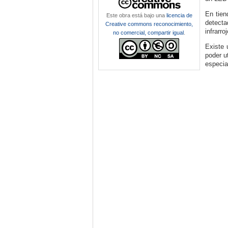
En tien
Este obra está bajo una
licencia de
detect
Creative commons reconocimiento,
infrarr
no comercial, compartir igual
.
Existe 
poder u
especia