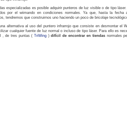
das especializadas es posible adquirir punteros de luz visible o de tipo láse
ados por el wiimando en condiciones normales. Ya que, hasta la fecha
ojos, tendremos que construirnos uno haciendo un poco de bricolaje tecnológic
una alternativa al uso del puntero infrarrojo que consiste en desmontar el Wii
tilizar cualquier fuente de luz normal o incluso de tipo láser. Para ello es nec
l , de tres puntas (
TriWing
)
difícil de encontrar en tiendas
normales per