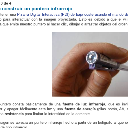
 3 de 4
construir un puntero infrarrojo
btener una
Pizarra Digital Interactiva (PDI) de bajo coste usando el mando de
ojo para interactuar con la imagen proyectada. Esto es debido a que el w
ja que emite nuestro puntero al hacer clic, dibujar o arrastrar objetos del orden
puntero consta básicamente de una
fuente de luz infrarroja
, que es inv
r y apagar fácilmente esta luz y una
fuente de energía
(pilas botón, AA, 
una
resistencia
para limitar la intensidad de la corriente.
magen se aprecia un puntero infrarrojo hecho a partir de un bolígrafo al que 
e tipo infrarrojo.