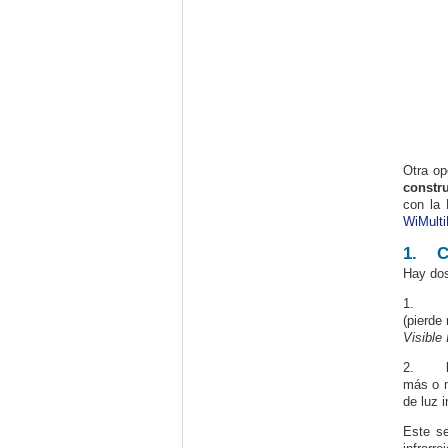
Otra op
constru
con la 
WiMulti
1.
C
Hay dos
1.
(pierde
Visible
2.
más o m
de luz 
Este s