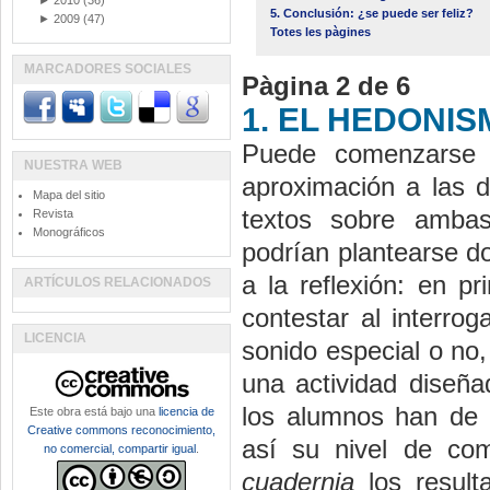
►
2010
(36)
5. Conclusión: ¿se puede ser feliz?
►
2009
(47)
Totes les pàgines
MARCADORES SOCIALES
Pàgina 2 de 6
1. EL HEDONI
Puede comenzarse e
NUESTRA WEB
aproximación a las d
Mapa del sitio
textos sobre ambas
Revista
Monográficos
podrían plantearse do
a la reflexión: en p
ARTÍCULOS RELACIONADOS
contestar al interro
LICENCIA
sonido especial o no,
una actividad diseñ
los alumnos han de 
Este obra está bajo una
licencia de
Creative commons reconocimiento,
así su nivel de com
no comercial, compartir igual
.
cuadernia
los result