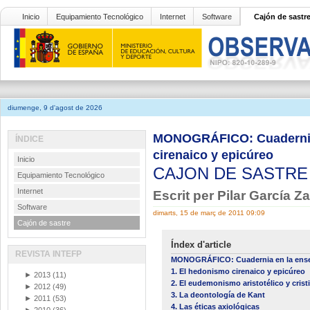
Inicio
Equipamiento Tecnológico
Internet
Software
Cajón de sastr
diumenge, 9 d'agost de 2026
MONOGRÁFICO: Cuadernia e
ÍNDICE
cirenaico y epicúreo
Inicio
CAJON DE SASTR
Equipamiento Tecnológico
Internet
Escrit per Pilar García Z
Software
dimarts, 15 de març de 2011 09:09
Cajón de sastre
Índex d'article
REVISTA INTEFP
MONOGRÁFICO: Cuadernia en la enseñ
1. El hedonismo cirenaico y epicúreo
►
2013
(11)
2. El eudemonismo aristotélico y crist
►
2012
(49)
3. La deontología de Kant
►
2011
(53)
4. Las éticas axiológicas