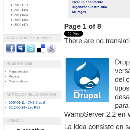
Crear un documento
►
2013
(11)
Organizar nuestro sitio
►
2012
(49)
All Pages
►
2011
(53)
►
2010
(36)
Page 1 of 8
►
2009
(47)
MARCADORES SOCIALES
There are no translati
Drup
NUESTRA WEB
vers
Mapa del sitio
Revista
del c
Monográficos
tipo
ARTÍCULOS RELACIONADOS
desa
2008-01-11 - CMS Drupal
para 
2012-05-24 - Las RSS
WampServer 2.2 en W
LICENCIA
La idea consiste en s