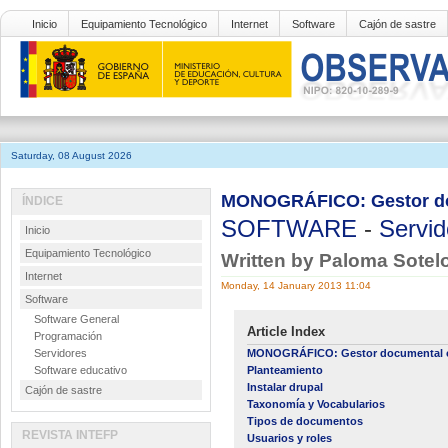
Inicio
Equipamiento Tecnológico
Internet
Software
Cajón de sastre
Saturday, 08 August 2026
MONOGRÁFICO: Gestor do
ÍNDICE
SOFTWARE
-
Servid
Inicio
Equipamiento Tecnológico
Written by Paloma Sotel
Internet
Monday, 14 January 2013 11:04
Software
Software General
Article Index
Programación
Servidores
MONOGRÁFICO: Gestor documental c
Software educativo
Planteamiento
Instalar drupal
Cajón de sastre
Taxonomía y Vocabularios
Tipos de documentos
REVISTA INTEFP
Usuarios y roles