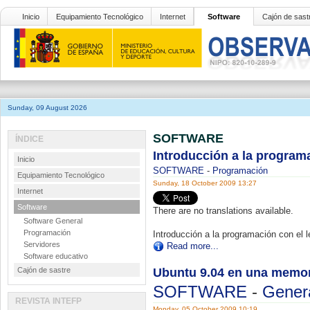
Inicio
Equipamiento Tecnológico
Internet
Software
Cajón de sast
Sunday, 09 August 2026
SOFTWARE
ÍNDICE
Introducción a la program
Inicio
SOFTWARE
-
Programación
Equipamiento Tecnológico
Sunday, 18 October 2009 13:27
Internet
Software
There are no translations available.
Software General
Programación
Introducción a la programación con el 
Servidores
Read more...
Software educativo
Cajón de sastre
Ubuntu 9.04 en una memo
SOFTWARE
-
Gener
REVISTA INTEFP
Monday, 05 October 2009 10:19