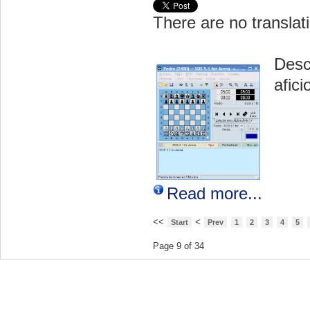
There are no translati
Desc
afic
Read more...
<<
<
Start
Prev
1
2
3
4
5
Page 9 of 34