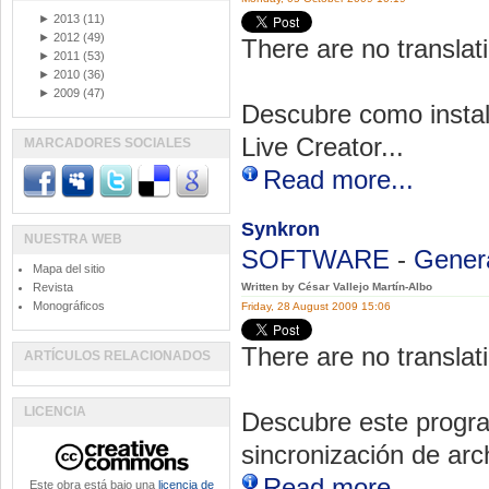
►
2013
(11)
►
2012
(49)
There are no translati
►
2011
(53)
►
2010
(36)
►
2009
(47)
Descubre como insta
Live Creator...
MARCADORES SOCIALES
Read more...
Synkron
NUESTRA WEB
SOFTWARE
-
Gener
Mapa del sitio
Revista
Written by César Vallejo Martín-Albo
Monográficos
Friday, 28 August 2009 15:06
There are no translati
ARTÍCULOS RELACIONADOS
LICENCIA
Descubre este progra
sincronización de arc
Read more...
Este obra está bajo una
licencia de