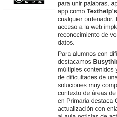
para unir palabras, a
app como
Texthelp’
cualquier ordenador, 
acceso a la web impl
reconocimiento de voz
datos.
Para alumnos con dif
destacamos
Busythi
múltiples contenidos 
de dificultades de u
soluciones muy comple
contexto de áreas de 
en Primaria destaca
actualización con enl
al aula noticias de ac