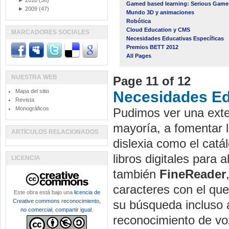
►
2010
(36)
Gamed based learning: Serious Game
►
2009
(47)
Mundo 3D y animaciones
Robótica
Cloud Education y CMS
MARCADORES SOCIALES
Necesidades Educativas Específicas
Premios BETT 2012
All Pages
NUESTRA WEB
Page 11 of 12
Mapa del sitio
Necesidades Ed
Revista
Monográficos
Pudimos ver una ext
mayoría, a fomentar l
ARTÍCULOS RELACIONADOS
dislexia como el catá
libros digitales para
LICENCIA
también
FineReader
caracteres con el que
Este obra está bajo una
licencia de
Creative commons reconocimiento,
su búsqueda incluso a
no comercial, compartir igual
.
reconocimiento de v