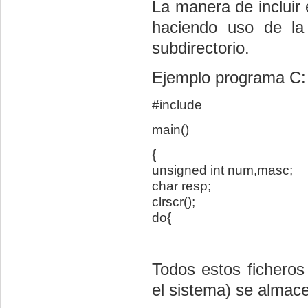
La manera de incluir
haciendo uso de la
subdirectorio.
Ejemplo programa C:
#include
main()
{
unsigned
int
num,masc
;
char
resp
;
clrscr
();
do{
Todos estos ficheros
el sistema) se almace