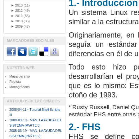
1.- Introducción
►
2013
(11)
Un sistema Linux res
►
2012
(49)
►
2011
(53)
similar a la estructu
►
2010
(36)
►
2009
(47)
Originariamente, en l
MARCADORES SOCIALES
seguía un estándar
diferencias en él de u
Todo esto hizo pe
NUESTRA WEB
desarrollarían el pr
Mapa del sitio
Revista
que es lo mismo: Es
Monográficos
otoño de 1993.
ARTÍCULOS RELACIONADOS
* Rusty Russell, Daniel Qu
2008-04-11 - Tutorial Shell Scripts
estándar FHS entre otras 
III
2008-03-19 - MAN. LA AYUDA DEL
2.- FHS
SISTEMA (PARTE 3)
2008-03-19 - MAN. LA AYUDA DEL
FHS se define co
SISTEMA (PARTE 2)