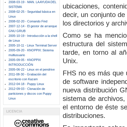
2008-03-19 - MAN. LA AYUDA DEL
ubicaciones, conteni
SISTEMA
2008-02-25 - Seguridad básica en
decir, un conjunto de
Linux
los directorios y arch
2008-02-20 - Comando Find
2007-12-14 - El gestor de arranque
GNU GRUB
Como se ha menciona
2005-10-19 - Introducción a la shell
de Linux
estructura del sist
2005-10-11 - Linux Terminal Server
2005-09-20 - KNOPPIX: Sistema
tarde, en torno al a
multiusuario
Unix.
2005-09-05 - KNOPPIX
INTRODUCCIÓN
2005-06-22 - Linux en el pendrive
FHS no es más que un
2011-08-30 - Grabación del
escritorio con Kazam
de software independ
2012-04-18 - Puppy Linux
nueva distribución GN
2012-09-03 - Clonación de
particiones y discos con Puppy
sistema de archivos, 
Linux
el entorno de éste s
LICENCIA
distribuciones.