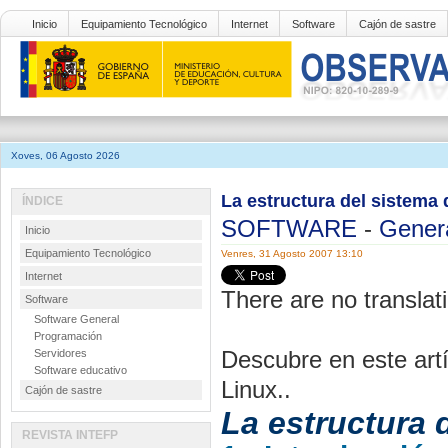
Inicio
Equipamiento Tecnológico
Internet
Software
Cajón de sastre
Xoves, 06 Agosto 2026
La estructura del sistema 
ÍNDICE
SOFTWARE
-
Gener
Inicio
Equipamiento Tecnológico
Venres, 31 Agosto 2007 13:10
Internet
There are no translati
Software
Software General
Programación
Descubre en este artí
Servidores
Software educativo
Linux..
Cajón de sastre
La estructura 
REVISTA INTEFP