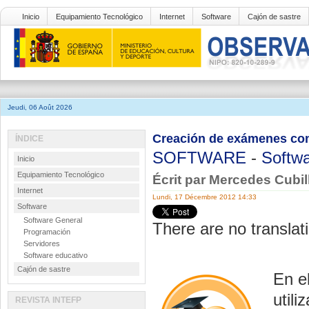
Inicio
Equipamiento Tecnológico
Internet
Software
Cajón de sastre
Jeudi, 06 Août 2026
Creación de exámenes co
ÍNDICE
SOFTWARE
-
Softwa
Inicio
Equipamiento Tecnológico
Écrit par Mercedes Cubi
Internet
Lundi, 17 Décembre 2012 14:33
Software
Software General
There are no translati
Programación
Servidores
Software educativo
Cajón de sastre
En e
util
REVISTA INTEFP