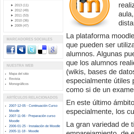
real
►
2013
(11)
►
2012
(49)
aula
►
2011
(53)
►
2010
(36)
dista
►
2009
(47)
La plataforma moodle
MARCADORES SOCIALES
que pueden ser utiliz
alumnos. Algunas pued
que los alumnos reali
NUESTRA WEB
(wikis, bases de datos
Mapa del sitio
especialmente útiles 
Revista
Monográficos
como si de un examen
ARTÍCULOS RELACIONADOS
En este último ámbito
2007-12-05 - Continuación Curso
especialmente, los cu
Moodle
2007-11-06 - Preparación curso
Moodle
La gran variedad de t
2006-01-25 - Instalación de Moodle
2005-11-18 - Moodle
emparejamiento, de e