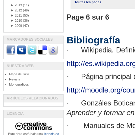
Toutes les pages
►
2013
(11)
►
2012
(49)
Page 6 sur 6
►
2011
(53)
►
2010
(36)
►
2009
(47)
Bibliografía
MARCADORES SOCIALES
·
Wikipedia. Defin
http://es.wikipedia.or
NUESTRA WEB
Mapa del sitio
·
Página principal
Revista
Monográficos
http://moodle.org/co
ARTÍCULOS RELACIONADOS
·
Gonzáles Botica
Aprender y formar en 
LICENCIA
·
Manuales de Moo
Este obra está bajo una
licencia de