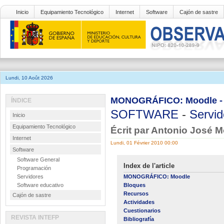
Inicio
Equipamiento Tecnológico
Internet
Software
Cajón de sastre
Lundi, 10 Août 2026
MONOGRÁFICO: Moodle - B
ÍNDICE
SOFTWARE
-
Servid
Inicio
Equipamiento Tecnológico
Écrit par Antonio José 
Internet
Lundi, 01 Février 2010 00:00
Software
Software General
Index de l'article
Programación
Servidores
MONOGRÁFICO: Moodle
Software educativo
Bloques
Recursos
Cajón de sastre
Actividades
Cuestionarios
REVISTA INTEFP
Bibliografía