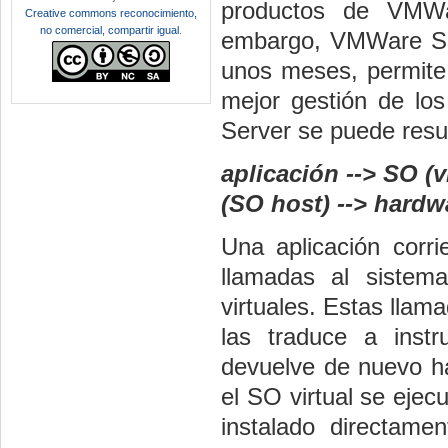
productos de VMWa
Creative commons reconocimiento,
no comercial, compartir igual
.
embargo, VMWare Ser
unos meses, permite 
mejor gestión de lo
Server se puede resu
aplicación
--> SO (v
(SO host) --> hardwa
Una aplicación corri
llamadas al siste
virtuales
. Estas llam
las traduce a instr
devuelve de nuevo ha
el SO virtual
se
ejecu
instalado directame