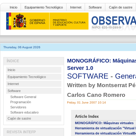
Inicio
Equipamiento Tecnológico
Internet
Software
Cajón de sastre
Thursday, 06 August 2026
MONOGRÁFICO: Máquinas vi
ÍNDICE
Server 1.0
Inicio
SOFTWARE
-
Gener
Equipamiento Tecnológico
Internet
Written by Montserrat Pé
Software
Carlos Cano Romero
Software General
Programación
Friday, 01 June 2007 10:14
Servidores
Software educativo
Article Index
Cajón de sastre
MONOGRÁFICO: Máquinas virtuales
Herramienta de virtualización "Virtual
REVISTA INTEFP
Herramienta de virtualización Virtual