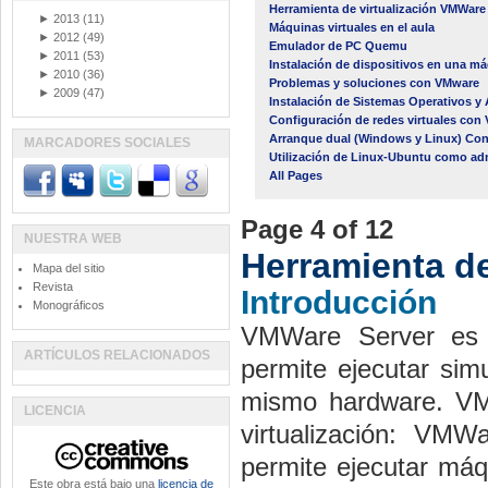
Herramienta de virtualización VMWare 
►
2013
(11)
Máquinas virtuales en el aula
►
2012
(49)
Emulador de PC Quemu
►
2011
(53)
Instalación de dispositivos en una m
►
2010
(36)
Problemas y soluciones con VMware
►
2009
(47)
Instalación de Sistemas Operativos y
Configuración de redes virtuales con
Arranque dual (Windows y Linux) Co
MARCADORES SOCIALES
Utilización de Linux-Ubuntu como ad
All Pages
Page 4 of 12
NUESTRA WEB
Herramienta de
Mapa del sitio
Revista
Introducción
Monográficos
VMWare Server es u
ARTÍCULOS RELACIONADOS
permite ejecutar sim
mismo hardware. VM
LICENCIA
virtualización: VM
permite ejecutar máq
Este obra está bajo una
licencia de