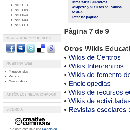
Otros Wikis Educativos:
►
2013
(11)
Wikipedia y sus usos educativos
►
2012
(49)
AYUDA
►
2011
(53)
Totes les pàgines
►
2010
(36)
►
2009
(47)
Pàgina 7 de 9
MARCADORES SOCIALES
Otros Wikis Educat
•
Wikis de Centros
NUESTRA WEB
•
Wikis Intercentros
Mapa del sitio
•
Wikis de fomento de 
Revista
Monográficos
•
Enciclopedias
•
Wikis de recursos e
ARTÍCULOS RELACIONADOS
•
Wikis de actividades
•
Revistas escolares 
LICENCIA
Este obra está bajo una
licencia de