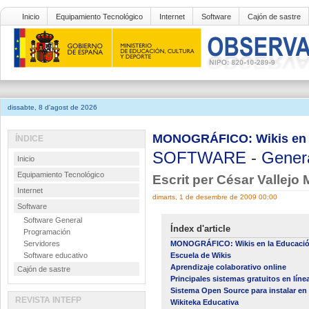
Inicio
Equipamiento Tecnológico
Internet
Software
Cajón de sastre
dissabte, 8 d'agost de 2026
MONOGRÁFICO: Wikis en la
ÍNDICE
SOFTWARE
-
Gener
Inicio
Equipamiento Tecnológico
Escrit per César Vallejo
Internet
dimarts, 1 de desembre de 2009 00:00
Software
Software General
Índex d'article
Programación
Servidores
MONOGRÁFICO: Wikis en la Educaci
Software educativo
Escuela de Wikis
Aprendizaje colaborativo online
Cajón de sastre
Principales sistemas gratuitos en línea
Sistema Open Source para instalar en 
REVISTA INTEFP
Wikiteka Educativa