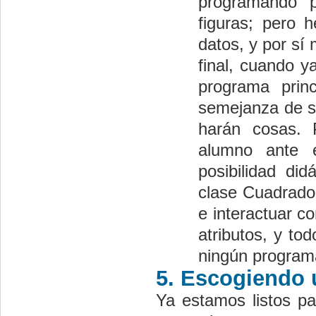
programando p
figuras; pero
datos, y por sí
final, cuando y
programa prin
semejanza de su
harán cosas. P
alumno ante e
posibilidad di
clase Cuadrado
e interactuar c
atributos, y to
ningún programa
5. Escogiendo 
Ya estamos listos pa