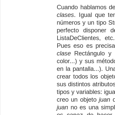
Cuando hablamos de 
clases
. Igual que t
números y un tipo St
perfecto disponer 
ListaDeClientes, et
Pues eso es precis
clase
Rectángulo y de
color...) y sus métod
en la pantalla...). U
crear todos los obje
sus distintos atributo
tipos y variables: ig
creo un objeto
juan
d
juan
no es una simple
es capaz de hacer 