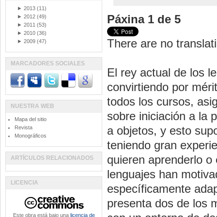
►
2013
(11)
Páxina 1 de 5
►
2012
(49)
►
2011
(53)
►
2010
(36)
There are no translati
►
2009
(47)
MARCADORES SOCIALES
El rey actual de los 
convirtiendo por méri
todos los cursos, as
NUESTRA WEB
sobre iniciación a la
Mapa del sitio
a objetos, y esto sup
Revista
Monográficos
teniendo gran experi
quieren aprenderlo o 
ARTÍCULOS RELACIONADOS
lenguajes han motiva
LICENCIA
específicamente adap
presenta dos de los m
Este obra está bajo una
licencia de