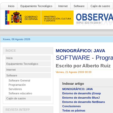
Inicio
Equipamiento Tecnológico
Internet
Software
Cajón de sastre
Xoves, 06 Agosto 2026
MONOGRÁFICO: JAVA
ÍNDICE
SOFTWARE
-
Progr
Inicio
Equipamiento Tecnológico
Escrito por Alberto Ruiz
Internet
Venres, 21 Agosto 2009 00:00
Software
Software General
Indexar artigo
Programación
Servidores
MONOGRÁFICO: JAVA
Software educativo
Entorno de desarrollo jGrasp
Entorno de desarrollo BlueJ
Cajón de sastre
Entorno de desarrollo NetBeans
Conclusiones
REVISTA INTEFP
Todas as páxinas