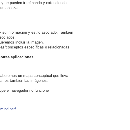
a y se pueden ir refinando y extendiendo
de analizar.
 su información y estilo asociado. También
asociados.
eremos incluir la imagen.
deas/conceptos específicas o relacionadas.
 otras aplicaciones.
 elaboremos un mapa conceptual que lleva
vamos también las imágenes.
que el navegador no funcione
xmind.net/