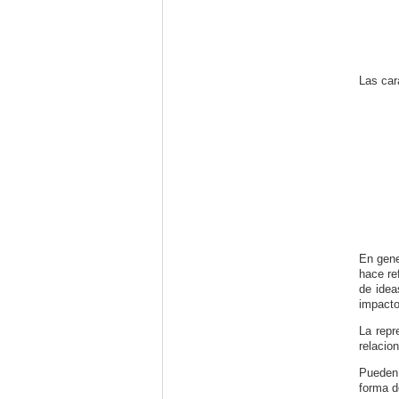
Las car
En gene
hace re
de idea
impacto
La repr
relacio
Pueden 
forma d