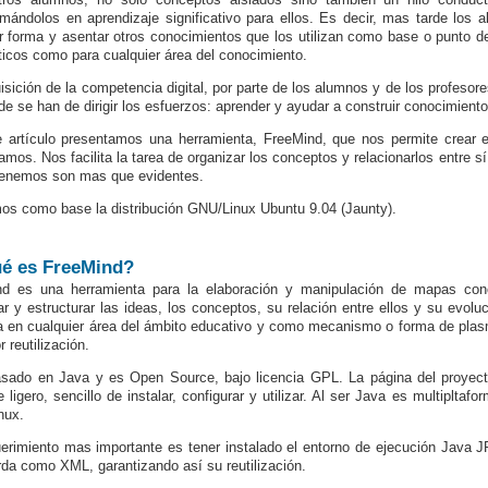
rmándolos en aprendizaje significativo para ellos. Es decir, mas tarde los 
r forma y asentar otros conocimientos que los utilizan como base o punto de
ticos como para cualquier área del conocimiento.
isición de la competencia digital, por parte de los alumnos y de los profeso
de se han de dirigir los esfuerzos: aprender y ayudar a construir conocimiento
e artículo presentamos una herramienta, FreeMind, que nos permite crea
mos. Nos facilita la tarea de organizar los conceptos y relacionarlos entre sí.
tenemos son mas que evidentes.
mos como base la distribución GNU/Linux Ubuntu 9.04 (Jaunty).
é es FreeMind?
nd es una herramienta para la elaboración y manipulación de mapas conc
ar y estructurar las ideas, los conceptos, su relación entre ellos y su ev
da en cualquier área del ámbito educativo y como mecanismo o forma de plas
r reutilización.
sado en Java y es Open Source, bajo licencia GPL. La página del proye
e ligero, sencillo de instalar, configurar y utilizar. Al ser Java es multipltaf
nux.
erimiento mas importante es tener instalado el entorno de ejecución
Java J
rda como XML, garantizando así su reutilización.