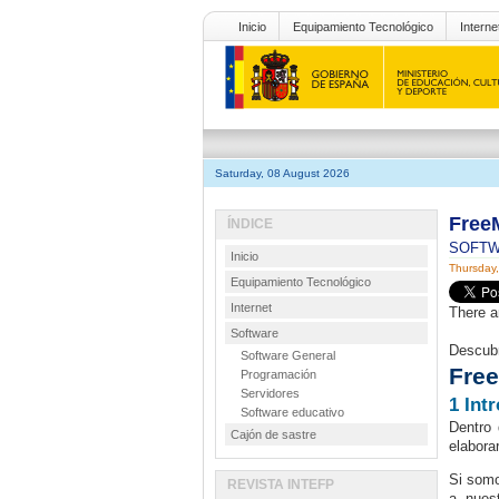
Inicio
Equipamiento Tecnológico
Interne
Saturday, 08 August 2026
Free
ÍNDICE
SOFT
Inicio
Thursday,
Equipamiento Tecnológico
Internet
There a
Software
Descubr
Software General
Fre
Programación
Servidores
1 Int
Software educativo
Dentro 
Cajón de sastre
elabora
Si somo
REVISTA INTEFP
a nues