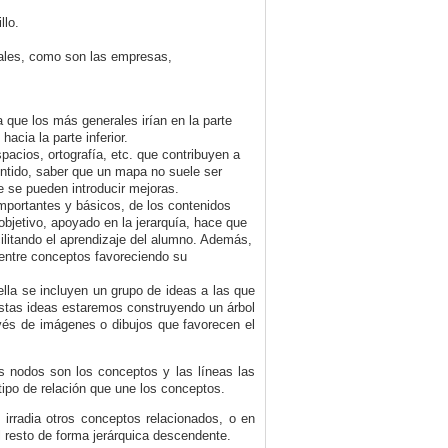
llo.
.
nales, como son las empresas,
 que los más generales irían en la parte
acia la parte inferior.
pacios, ortografía, etc. que contribuyen a
sentido, saber que un mapa no suele ser
e se pueden introducir mejoras.
importantes y básicos, de los contenidos
objetivo, apoyado en la jerarquía, hace que
litando el aprendizaje del alumno. Además,
 entre conceptos favoreciendo su
lla se incluyen un grupo de ideas a las que
estas ideas estaremos construyendo un árbol
vés de imágenes o dibujos que favorecen el
s nodos son los conceptos y las líneas las
tipo de relación que une los conceptos.
irradia otros conceptos relacionados, o en
el resto de forma jerárquica descendente.