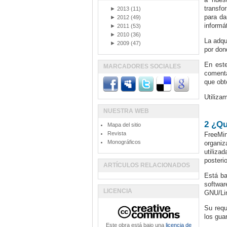
transfo
►
2013
(11)
para da
►
2012
(49)
informá
►
2011
(53)
►
2010
(36)
La adqu
►
2009
(47)
por don
En est
MARCADORES SOCIALES
comenta
que ob
Utiliza
NUESTRA WEB
2 ¿Qu
Mapa del sitio
Revista
FreeMi
Monográficos
organiz
utiliza
posterio
ARTÍCULOS RELACIONADOS
Está ba
softwar
LICENCIA
GNU/Li
Su requ
los gua
Este obra está bajo una
licencia de