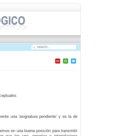
ceptuales.
nte una 'asignatura pendiente' y es la de
remos en una buena posición para transmitir
r que los une, organiza e interrelaciona