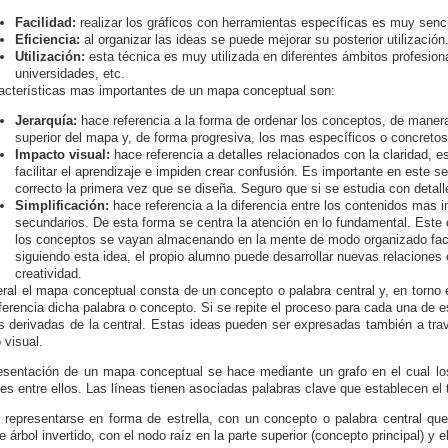
Facilidad:
realizar los gráficos con herramientas específicas es muy senci
Eficiencia:
al organizar las ideas se puede mejorar su posterior utilización
Utilización:
esta técnica es muy utilizada en diferentes ámbitos profesio
universidades, etc.
acterísticas mas importantes de un mapa conceptual son:
Jerarquía:
hace referencia a la forma de ordenar los conceptos, de manera
superior del mapa y, de forma progresiva, los mas específicos o concretos h
Impacto visual:
hace referencia a detalles relacionados con la claridad, es
facilitar el aprendizaje e impiden crear confusión. Es importante en este 
correcto la primera vez que se diseña. Seguro que si se estudia con detall
Simplificación:
hace referencia a la diferencia entre los contenidos mas 
secundarios. De esta forma se centra la atención en lo fundamental. Este 
los conceptos se vayan almacenando en la mente de modo organizado faci
siguiendo esta idea, el propio alumno puede desarrollar nuevas relaciones
creatividad.
ral el mapa conceptual consta de un concepto o palabra central y, en torno e
ferencia dicha palabra o concepto. Si se repite el proceso para cada una de 
s derivadas de la central. Estas ideas pueden ser expresadas también a tra
 visual.
esentación de un mapa conceptual se hace mediante un grafo en el cual lo
nes entre ellos. Las líneas tienen asociadas palabras clave que establecen el 
representarse en forma de estrella, con un concepto o palabra central que 
e árbol invertido, con el nodo raíz en la parte superior (concepto principal) y 