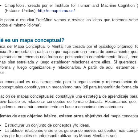
CmapTools, creado por el
Institute for Human and Machine Cognition 
(Estados Unidos),
http://cmap.ihmc.us/
e pasar a estudiar FreeMind vamos a revisar las ideas que tenemos sobr
todos el mismo 'idioma'.
é es un mapa conceptual?
ica del Mapa Conceptual o Mental fue creada por el psicólogo británico T
encia. Su importancia radica en que expresan una forma de pensamiento, que e
 personas no tenemos una forma de pensamiento completamente 'lineal', te
as bien estrellada y luego establecer relaciones entre ellos. Si queremos
forma y luego organizarlos y relacionarlos. A partir de aquí estaremos
dos.
 conceptual es una herramienta para la organización y representación de
onceptuales constituyen un mecanismo muy útil para transmitir de forma cl
ización de mapas conceptuales constituye una estrategia de aprendizaje para 
tivo básico es relacionar conceptos de forma ordenada. Recordamos que, e
podemos construir conocimiento en base a conocimientos anteriores.
emás de este objetivo básico, existen otros objetivos del
ma
pa conceptu
Estructurar un conjunto de conceptos y/o ideas.
Establecer relaciones entre ellos generando nuevos conceptos mas compl
ivos por lo cuales es interesante utilizar los Mapas Mentales son :