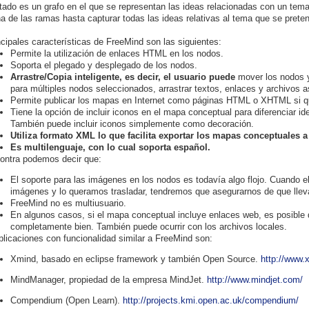
ltado es un grafo en el que se representan las ideas relacionadas con un tem
a de las ramas hasta capturar todas las ideas relativas al tema que se preten
ncipales características de FreeMind son las siguientes:
Permite la utilización de enlaces HTML en los nodos.
Soporta el plegado y desplegado de los nodos.
Arrastre/Copia inteligente, es decir, el usuario puede
mover los nodos y
para múltiples nodos seleccionados, arrastrar textos, enlaces y archivos 
Permite publicar los mapas en Internet como páginas HTML o XHTML si qu
Tiene la opción de incluir iconos en el mapa conceptual para diferenciar i
También puede incluir iconos simplemente como decoración.
Utiliza formato XML lo que facilita exportar los mapas conceptuales a
Es multilenguaje, con lo cual soporta español.
ontra podemos decir que:
El soporte para las imágenes en los nodos es todavía algo flojo. Cuando
imágenes y lo queramos trasladar, tendremos que asegurarnos de que lle
FreeMind no es multiusuario.
En algunos casos, si el mapa conceptual incluye enlaces web, es posible 
completamente bien. También puede ocurrir con los archivos locales.
plicaciones con funcionalidad similar a FreeMind son:
Xmind, basado en eclipse framework y también Open Source.
http://www.
MindManager, propiedad de la empresa MindJet.
http://www.mindjet.com/
Compendium (Open Learn).
http://projects.kmi.open.ac.uk/compendium/