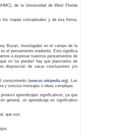
(IHMC), de la Universidad de West Florida
e los mapas conceptuales y de esa forma,
ony Buzan, investigador en el campo de la
s el pensamiento irradiante. Esto significa
ndemos a expresar nuestros pensamientos de
 que no 'se pierdan' hay que plasmarlos de
 en disposición de sacar conclusiones y/o
l conocimiento (
www.es.wikipedia.org
). Los
ara y concisa mensajes o ideas complejas.
producir aprendizajes significativos, ya que
n general, un aprendizaje es significativo
al, que son:
ejos.