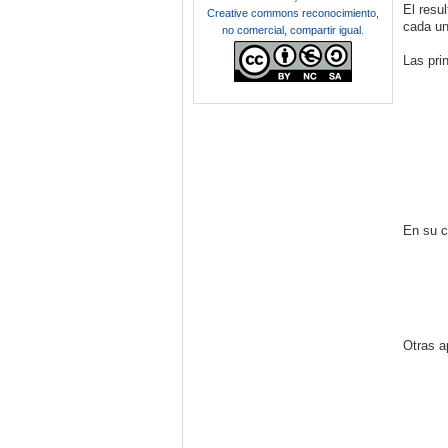
El resu
Creative commons reconocimiento,
cada un
no comercial, compartir igual
.
Las pri
En su c
Otras a