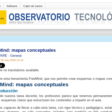
t
Software
Cajón de sastre
Mind: mapas conceptuales
WARE
-
General
 09 July 2009 10:18
re no translations available.
e esta herramienta FreeMind, que nos permite crear esquemas o mapas con
eMind: mapas conceptuales
roducción
de nuestra tarea docente, los profesores parece que tenemos permanenteme
r esquemas claros que estructuren los contenidos a impartir en el aula.
s capaces de llevar a cabo esta tarea, con rigor técnico y pedagógico, esta
tros alumnos, no sólo conceptos aislados sino también un hilo conducto