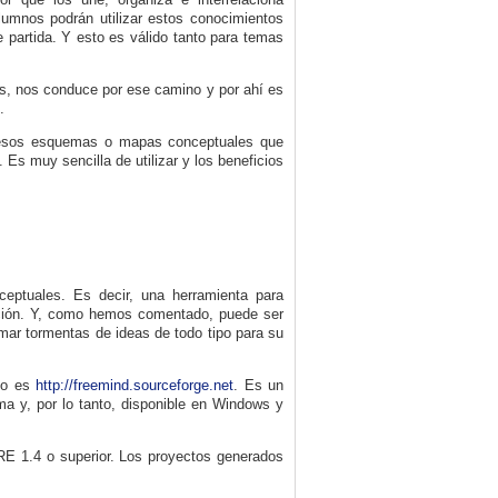
alumnos podrán utilizar estos conocimientos
 partida. Y esto es válido tanto para temas
res, nos conduce por ese camino y por ahí es
.
r esos esquemas o mapas conceptuales que
 Es muy sencilla de utilizar y los beneficios
eptuales. Es decir, una herramienta para
olución. Y, como hemos comentado, puede ser
mar tormentas de ideas de todo tipo para su
cto es
http://freemind.sourceforge.net
. Es un
orma y, por lo tanto, disponible en Windows y
RE 1.4
o superior. Los proyectos generados