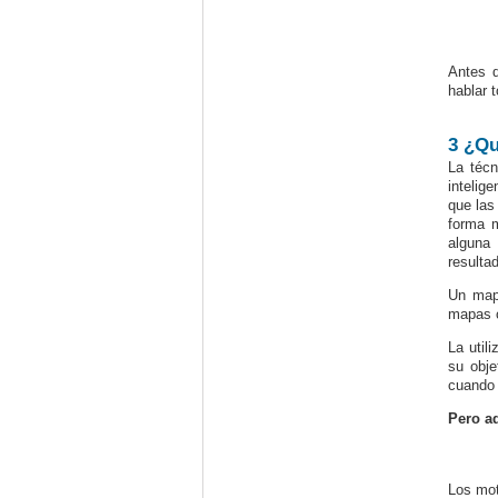
Antes d
hablar 
3
¿Qu
La técn
intelig
que las
forma m
alguna 
resulta
Un mapa
mapas c
La util
su obje
cuando 
Pero ad
Los mot