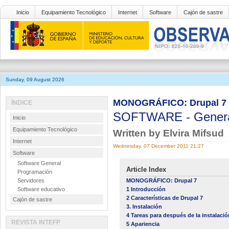
Inicio
Equipamiento Tecnológico
Internet
Software
Cajón de sastre
Sunday, 09 August 2026
MONOGRÁFICO: Drupal 7 -
ÍNDICE
SOFTWARE
-
Gener
Inicio
Equipamiento Tecnológico
Written by Elvira Mifsud
Internet
Wednesday, 07 December 2011 21:27
Software
Software General
Article Index
Programación
Servidores
MONOGRÁFICO: Drupal 7
Software educativo
1 Introducción
2 Características de Drupal 7
Cajón de sastre
3. Instalación
4 Tareas para después de la instalació
REVISTA INTEFP
5 Apariencia