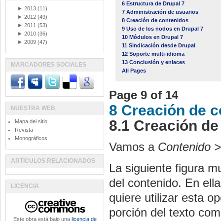
6 Estructura de Drupal 7
►
2013
(11)
7 Administración de usuarios
►
2012
(49)
8 Creación de contenidos
►
2011
(53)
9 Uso de los nodos en Drupal 7
►
2010
(36)
10 Módulos en Drupal 7
►
2009
(47)
11 Sindicación desde Drupal
12 Soporte multi-idioma
13 Conclusión y enlaces
MARCADORES SOCIALES
All Pages
Page 9 of 14
8 Creación de 
NUESTRA WEB
8.1 Creación de
Mapa del sitio
Revista
Monográficos
Vamos a
Contenido >
ARTÍCULOS RELACIONADOS
La siguiente figura mu
del contenido. En ella
LICENCIA
quiere utilizar esta o
porción del texto com
Este obra está bajo una
licencia de