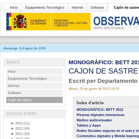
Inicio
Equipamiento Tecnológico
Internet
Software
Cajón de sastr
diumenge, 9 d'agost de 2026
MONOGRÁFICO: BETT 2012
ÍNDICE
CAJON DE SASTR
Inicio
Equipamiento Tecnológico
Escrit per Departamento
Internet
dilluns, 23 de gener de 2012 16:53
Software
Cajón de sastre
Índex d'article
MONOGRÁFICO: BETT 2012
REVISTA INTEFP
Pizarras digitales interactivas
Medios audiovisuales
►
2013
(11)
Tablets y Apps
►
2012
(49)
Redes Sociales seguras en el aula y si
►
2011
(53)
Contenidos digitales y Mobile learnin