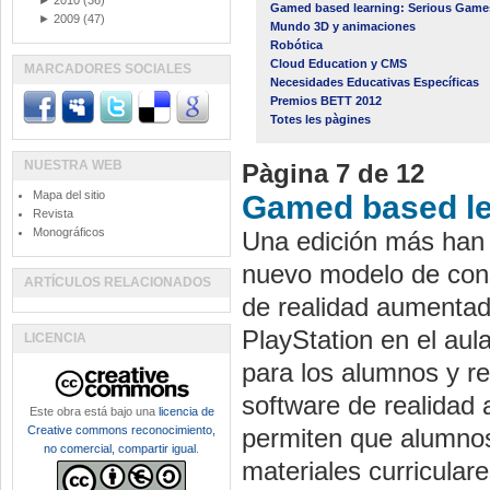
►
2010
(36)
Gamed based learning: Serious Game
►
2009
(47)
Mundo 3D y animaciones
Robótica
Cloud Education y CMS
MARCADORES SOCIALES
Necesidades Educativas Específicas
Premios BETT 2012
Totes les pàgines
NUESTRA WEB
Pàgina 7 de 12
Mapa del sitio
Gamed based le
Revista
Monográficos
Una edición más han
nuevo modelo de cons
ARTÍCULOS RELACIONADOS
de realidad aumentad
PlayStation en el aul
LICENCIA
para los alumnos y 
software de realida
Este obra está bajo una
licencia de
Creative commons reconocimiento,
permiten que alumnos
no comercial, compartir igual
.
materiales curriculare